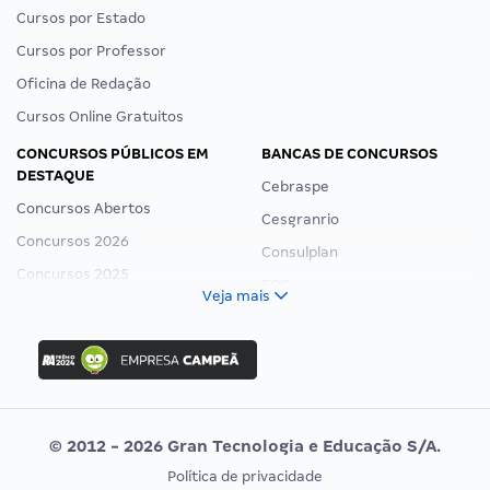
Cursos por Estado
Cursos por Professor
Oficina de Redação
Cursos Online Gratuitos
CONCURSOS PÚBLICOS EM
BANCAS DE CONCURSOS
DESTAQUE
Cebraspe
Concursos Abertos
Cesgranrio
Concursos 2026
Consulplan
Concursos 2025
FCC
Veja mais
Concurso Nacional Unificado
FGV
Concurso Ibama
Idecan
Concurso MPU
Selecon
Editais publicados
Uniase
© 2012 - 2026 Gran Tecnologia e Educação S/A.
Vunesp
Política de privacidade
CONCURSOS POR PROFISSÃO
EXAME DE ORDEM