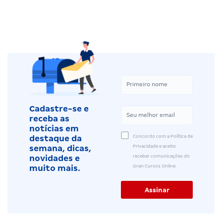
Cadastre-se e
receba as
notícias em
Concordo com a Política de
destaque da
Privacidade e aceito
semana, dicas,
receber comunicações do
novidades e
Gran Cursos Online.
muito mais.