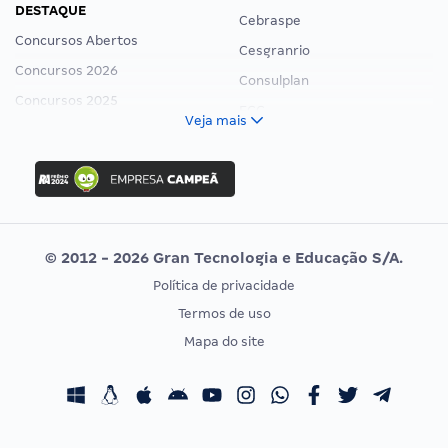
DESTAQUE
Cebraspe
Concursos Abertos
Cesgranrio
Concursos 2026
Consulplan
Concursos 2025
FCC
Veja mais
Concurso Nacional Unificado
FGV
Concurso Ibama
Idecan
Concurso MPU
Selecon
Editais publicados
Uniase
© 2012 - 2026 Gran Tecnologia e Educação S/A.
Vunesp
Política de privacidade
CONCURSOS POR PROFISSÃO
EXAME DE ORDEM
Termos de uso
Concursos Administrativos
OAB
Mapa do site
Concursos Educação
Prova OAB
Concursos Fiscais
Calendário OAB
Concursos Jurídicos
Questões OAB
Concursos Militares
Recursos OAB