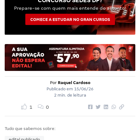
CONCURSO SEDES DF?
Prepare-se com quem mais entende do assunto!
COMECE A ESTUDAR NO GRAN CURSOS
Por
Raquel Cardoso
Publicado em
15/06/26
2 min. de leitura
1
0
Tudo que sabemos sobre:
edital publicado