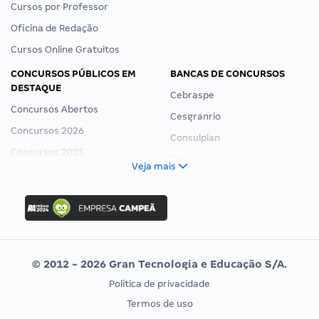
Cursos por Professor
Oficina de Redação
Cursos Online Gratuitos
CONCURSOS PÚBLICOS EM
BANCAS DE CONCURSOS
DESTAQUE
Cebraspe
Concursos Abertos
Cesgranrio
Concursos 2026
Consulplan
Concursos 2025
FCC
Veja mais
Concurso Nacional Unificado
FGV
Concurso Ibama
Idecan
Concurso MPU
Selecon
Editais publicados
Uniase
© 2012 - 2026 Gran Tecnologia e Educação S/A.
Vunesp
Política de privacidade
CONCURSOS POR PROFISSÃO
EXAME DE ORDEM
Termos de uso
Concursos Administrativos
OAB