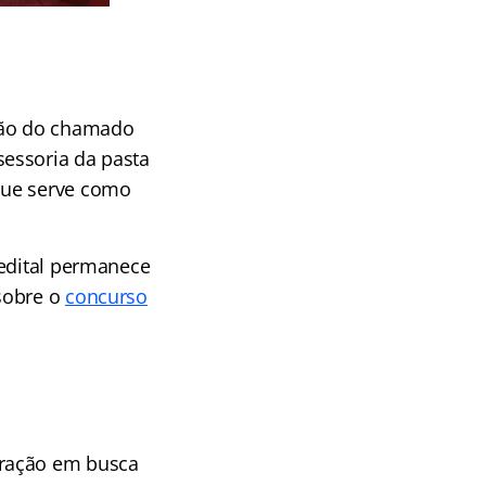
ção do chamado
essoria da pasta
que serve como
 edital permanece
sobre o
concurso
aração em busca