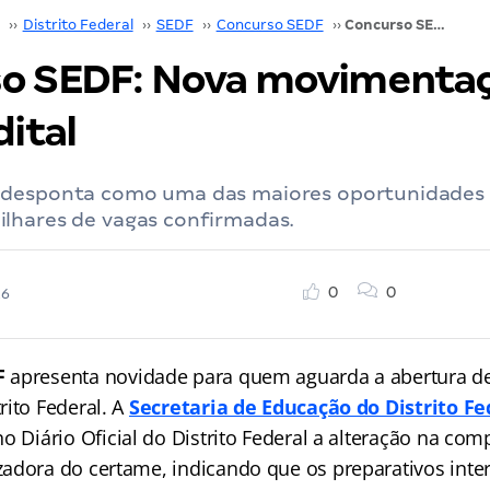
››
Distrito Federal
››
SEDF
››
Concurso SEDF
››
Concurso SEDF: Nova movimentação indica edital
o SEDF: Nova movimenta
dital
 desponta como uma das maiores oportunidades 
lhares de vagas confirmadas.
0
0
26
F
apresenta novidade para quem aguarda a abertura d
rito Federal. A
Secretaria de Educação do Distrito Fe
o Diário Oficial do Distrito Federal a alteração na co
adora do certame, indicando que os preparativos int