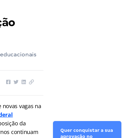
ção
educacionais
e novas vagas na
deral
mposição da
Quer conquistar a sua
ernos continuam
aprovação no