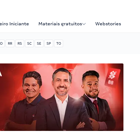
iro Iniciante
Materiais gratuitos
Webstories
O
RR
RS
SC
SE
SP
TO