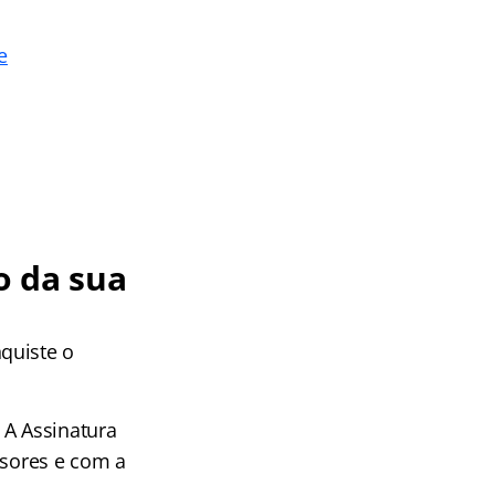
e
o da sua
quiste o
 A Assinatura
ssores e com a