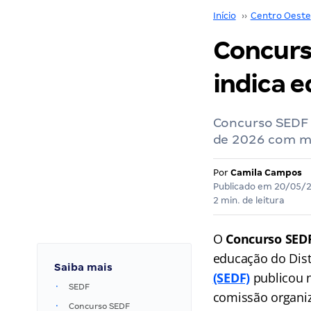
Início
››
Centro Oeste
Concurs
indica e
Concurso SEDF
de 2026 com mi
Por
Camila Campos
Publicado em
20/05/
2 min. de leitura
O
Concurso SED
educação do Dist
Saiba mais
(SEDF)
publicou n
SEDF
comissão organiz
Concurso SEDF