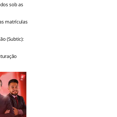
ados sob as
as matrículas
o (Subtic):
uturação