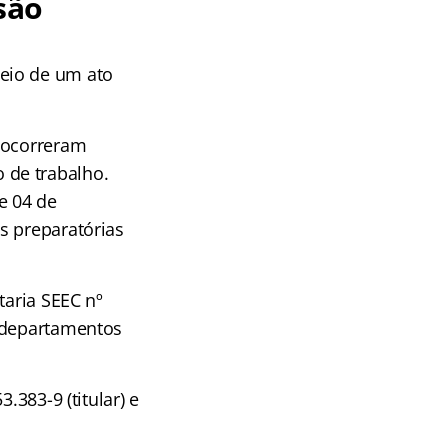
são
eio de um ato
 ocorreram
 de trabalho.
de 04 de
s preparatórias
taria SEEC nº
s departamentos
.383-9 (titular) e