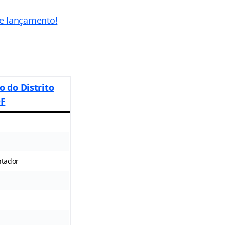
de lançamento!
o do Distrito
DF
ntador