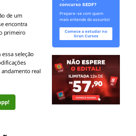
concurso SEDF?
Prepare-se com quem
ção de um
mais entende do assunto!
se encontra
o primeiro
Comece a estudar no
Gran Cursos
m essa seleção
dificações
o andamento real
app!