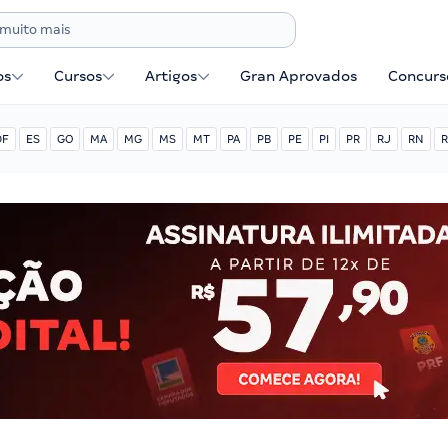
os
Cursos
Artigos
Gran Aprovados
Concurse
DF
ES
GO
MA
MG
MS
MT
PA
PB
PE
PI
PR
RJ
RN
R