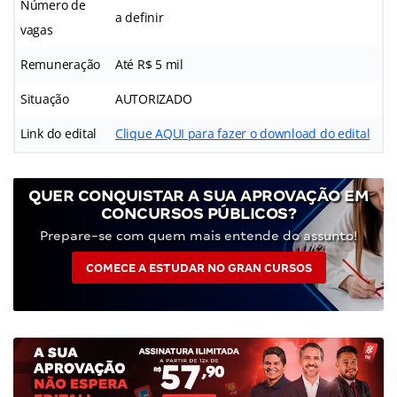
Número de
a definir
vagas
Remuneração
Até R$ 5 mil
Situação
AUTORIZADO
Link do edital
Clique AQUI para fazer o download do edital
QUER CONQUISTAR A SUA APROVAÇÃO EM
CONCURSOS PÚBLICOS?
Prepare-se com quem mais entende do assunto!
COMECE A ESTUDAR NO GRAN CURSOS