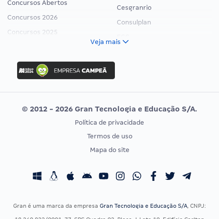
Concursos Abertos
Cesgranrio
Concursos 2026
Consulplan
Concursos 2025
FCC
Veja mais
Concurso Nacional Unificado
FGV
Concurso Ibama
Idecan
Concurso MPU
Selecon
Editais publicados
Uniase
© 2012 - 2026 Gran Tecnologia e Educação S/A.
Vunesp
Política de privacidade
CONCURSOS POR PROFISSÃO
EXAME DE ORDEM
Termos de uso
Concursos Administrativos
OAB
Mapa do site
Concursos Educação
Prova OAB
Concursos Fiscais
Calendário OAB
Concursos Jurídicos
Questões OAB
Concursos Militares
Recursos OAB
Gran é uma marca da empresa
Gran Tecnologia e Educação S/A
, CNPJ:
Concursos Policiais
Exame de Ordem