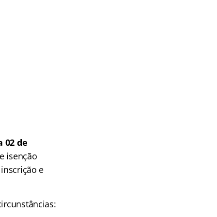
a 02 de
de isenção
 inscrição e
ircunstâncias: