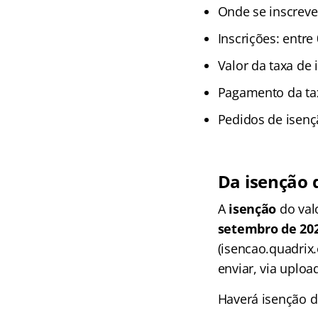
Onde se inscrever
Inscrições: entre
Valor da taxa de 
Pagamento da tax
Pedidos de isenç
Da isenção 
A
isenção
do val
setembro de 202
(isencao.quadrix.
enviar, via uplo
Haverá isenção do