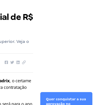
ial de R$
perior. Veja o
adrix
, o certame
ra contratação
Quer conquistar a sua
o será para o ano
aprovação no