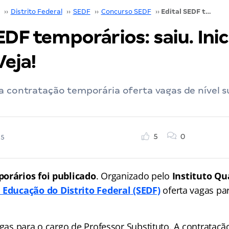
››
Distrito Federal
››
SEDF
››
Concurso SEDF
››
Edital SEDF temporários: saiu. Inicial de R$ 6,4 mil. Veja!
EDF temporários: saiu. Inic
Veja!
a contratação temporária oferta vagas de nível su
5
0
25
porários foi publicado
. Organizado pelo
Instituto Qu
 Educação do Distrito Federal
(SEDF)
oferta vagas pa
agas para o cargo de Professor Substituto. A contrataçã