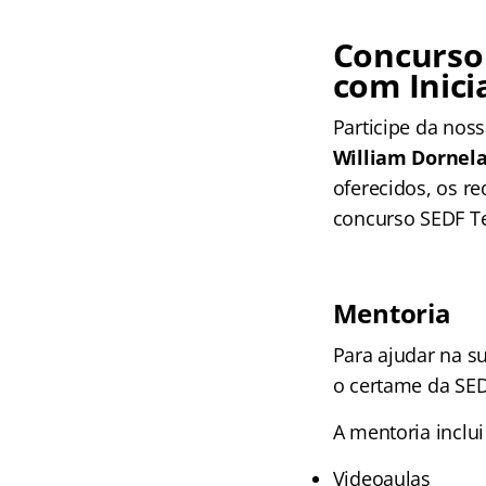
Concurso 
com Inicia
Participe da noss
William Dornel
oferecidos, os re
concurso SEDF T
Mentoria
Para ajudar na s
o certame da SED
A mentoria inclui
Videoaulas