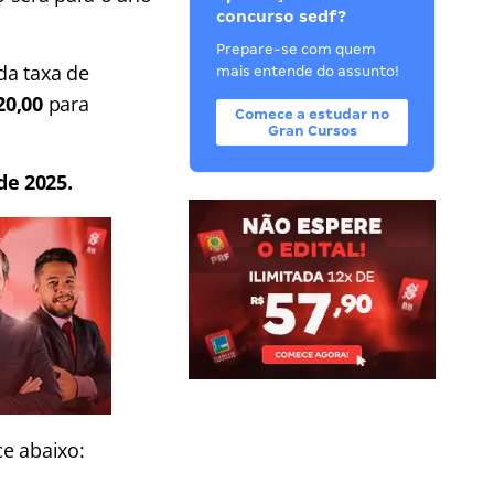
concurso sedf?
Prepare-se com quem
da taxa de
mais entende do assunto!
20,00
para
Comece a estudar no
Gran Cursos
de 2025.
e abaixo: