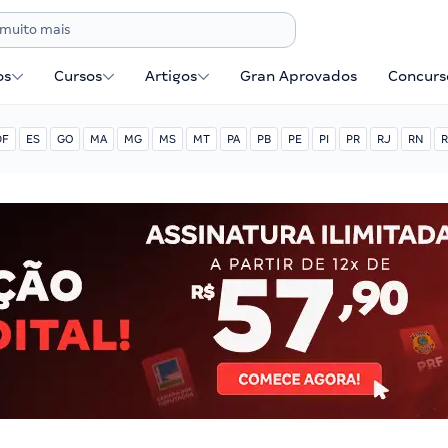
os
Cursos
Artigos
Gran Aprovados
Concurse
DF
ES
GO
MA
MG
MS
MT
PA
PB
PE
PI
PR
RJ
RN
R