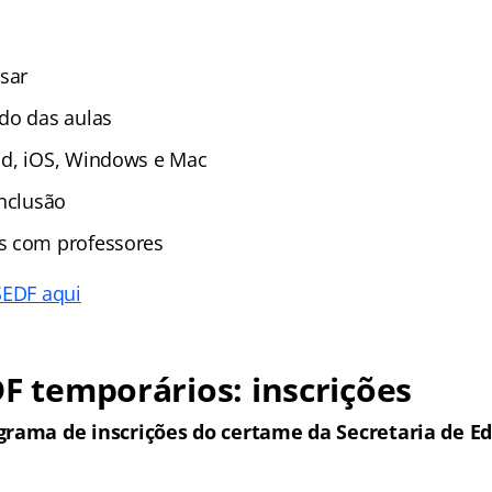
ssar
do das aulas
id, iOS, Windows e Mac
onclusão
s com professores
SEDF aqui
DF temporários: inscrições
grama de inscrições do certame da
Secretaria de E
: