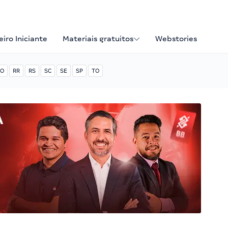
iro Iniciante
Materiais gratuitos
Webstories
O
RR
RS
SC
SE
SP
TO