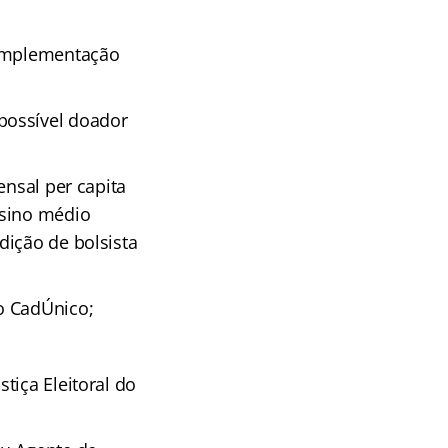
complementação
possível doador
ensal per capita
nsino médio
dição de bolsista
o CadÚnico;
tiça Eleitoral do