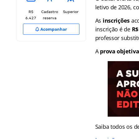
letivo de 2026, c
R$
Cadastro
Superior
6.427
reserva
As
inscrições
aco
inscrição é de
R$ 
Acompanhar
professor substi
A
prova objetiv
Saiba todos os d