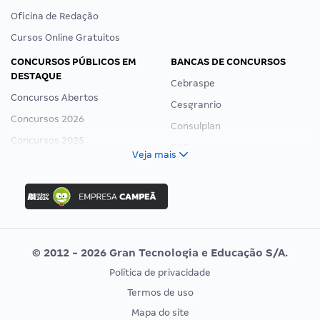
Oficina de Redação
Cursos Online Gratuitos
CONCURSOS PÚBLICOS EM
BANCAS DE CONCURSOS
DESTAQUE
Cebraspe
Concursos Abertos
Cesgranrio
Concursos 2026
Consulplan
Concursos 2025
FCC
Veja mais
Concurso Nacional Unificado
FGV
Concurso Ibama
Idecan
Concurso MPU
Selecon
Editais publicados
Uniase
© 2012 - 2026 Gran Tecnologia e Educação S/A.
Vunesp
Política de privacidade
CONCURSOS POR PROFISSÃO
EXAME DE ORDEM
Termos de uso
Concursos Administrativos
OAB
Mapa do site