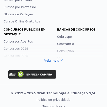
Cursos por Professor
Oficina de Redação
Cursos Online Gratuitos
CONCURSOS PÚBLICOS EM
BANCAS DE CONCURSOS
DESTAQUE
Cebraspe
Concursos Abertos
Cesgranrio
Concursos 2026
Consulplan
Concursos 2025
FCC
Veja mais
Concurso Nacional Unificado
FGV
Concurso Ibama
Idecan
Concurso MPU
Selecon
Editais publicados
Uniase
© 2012 - 2026 Gran Tecnologia e Educação S/A.
Vunesp
Política de privacidade
CONCURSOS POR PROFISSÃO
EXAME DE ORDEM
Termos de uso