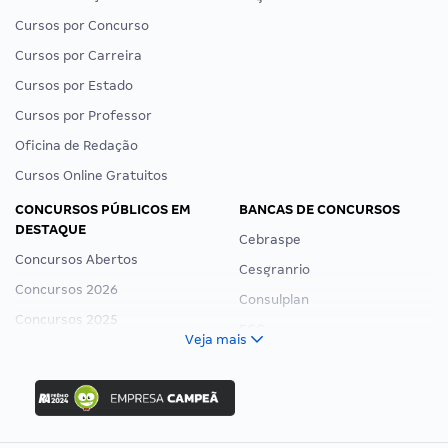
Cursos por Concurso
Cursos por Carreira
Cursos por Estado
Cursos por Professor
Oficina de Redação
Cursos Online Gratuitos
CONCURSOS PÚBLICOS EM
BANCAS DE CONCURSOS
DESTAQUE
Cebraspe
Concursos Abertos
Cesgranrio
Concursos 2026
Consulplan
Concursos 2025
FCC
Veja mais
Concurso Nacional Unificado
FGV
Concurso Ibama
Idecan
Concurso MPU
Selecon
Editais publicados