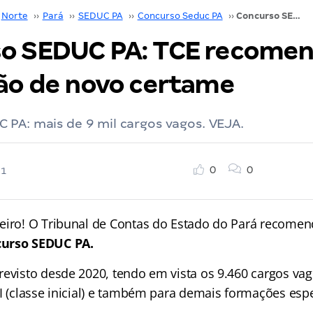
Norte
››
Pará
››
SEDUC PA
››
Concurso Seduc PA
››
Concurso SEDUC PA: TCE recomenda realização de novo certame
o SEDUC PA: TCE recome
ção de novo certame
PA: mais de 9 mil cargos vagos. VEJA.
0
0
21
eiro! O Tribunal de Contas do Estado do Pará recomen
curso SEDUC PA.
revisto desde 2020, tendo em vista os 9.460 cargos va
I (classe inicial) e também para demais formações espe