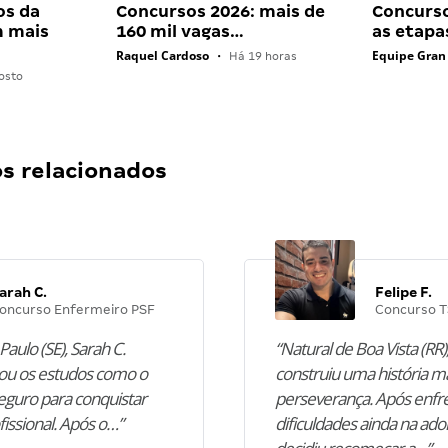
os da
Concursos 2026: mais de
Concurso
 mais
160 mil vagas…
as etapa
Raquel Cardoso
Equipe Gran
•
Há 19 horas
osto
 relacionados
arah C.
Felipe F.
oncurso Enfermeiro PSF
Concurso T
Paulo (SE), Sarah C.
“Natural de Boa Vista (RR),
u os estudos como o
construiu uma história m
guro para conquistar
perseverança. Após enfr
fissional. Após o…”
dificuldades ainda na ado