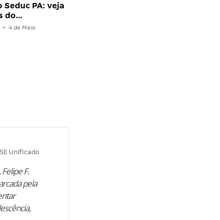
 Seduc PA: veja
s do…
•
4 de Maio
Diana M.
SE Unificado
Concurso SEPLAG CE
 Felipe F.
“Natural de Juazeiro do Norte (CE),
arcada pela
M. encontrou nos estudos o cami
entar
para construir uma nova fase da vi
lescência,
profissional. Após…”