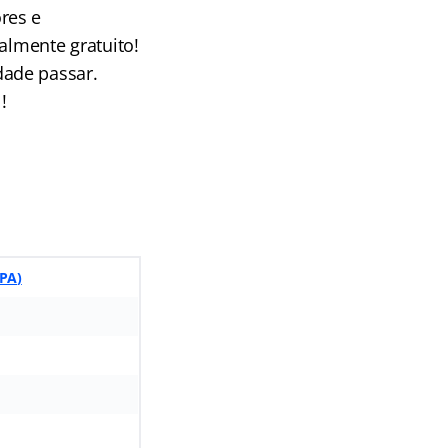
res e
almente gratuito!
dade passar.
!
 PA
)