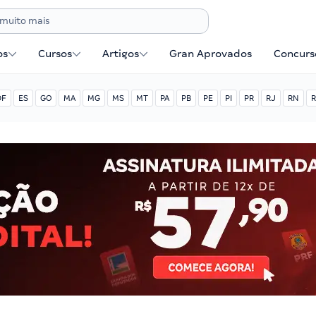
os
Cursos
Artigos
Gran Aprovados
Concurse
DF
ES
GO
MA
MG
MS
MT
PA
PB
PE
PI
PR
RJ
RN
R