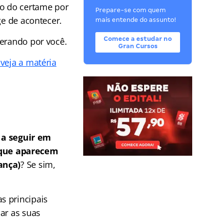
ão do certame por
Prepare-se com quem
ge de acontecer.
mais entende do assunto!
Comece a estudar no
perando por você.
Gran Cursos
 veja a matéria
a seguir em
 que aparecem
ança)
? Se sim,
s principais
ar as suas