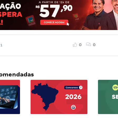
0
0
21
ecomendadas