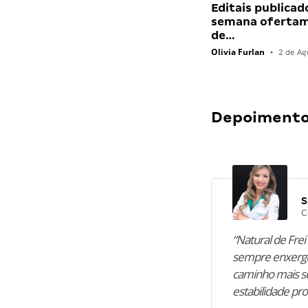
Editais publicad
semana ofertam
de…
Olivia Furlan
•
2 de Ag
Depoimentos
S
C
“Natural de Frei 
sempre enxergo
caminho mais se
estabilidade pro