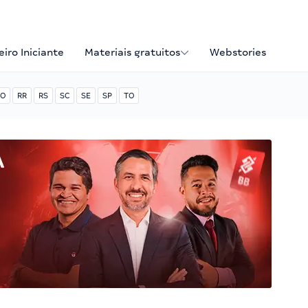
iro Iniciante
Materiais gratuitos
Webstories
O
RR
RS
SC
SE
SP
TO