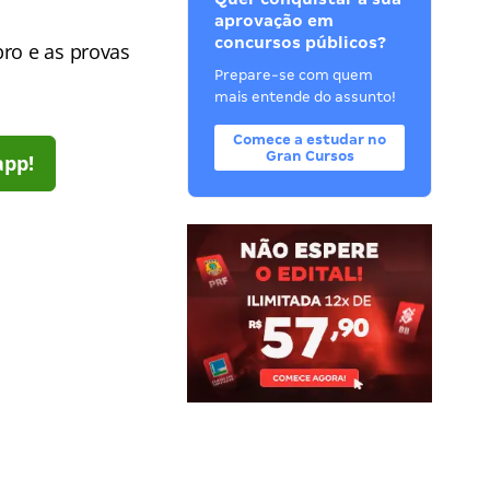
aprovação em
concursos públicos?
bro e as provas
Prepare-se com quem
mais entende do assunto!
Comece a estudar no
Gran Cursos
app!