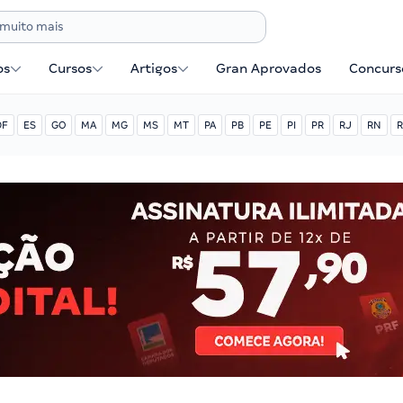
os
Cursos
Artigos
Gran Aprovados
Concurse
DF
ES
GO
MA
MG
MS
MT
PA
PB
PE
PI
PR
RJ
RN
R