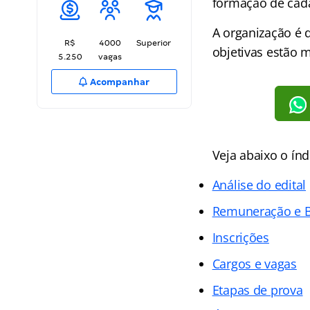
formação de cada
A organização é 
R$
4000
Superior
objetivas estão 
5.250
vagas
Acompanhar
Veja abaixo o
índ
Análise do edital
Remuneração e B
Inscrições
Cargos e vagas
Etapas de prova