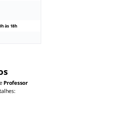
0h às 18h
os
de
Professor
talhes: