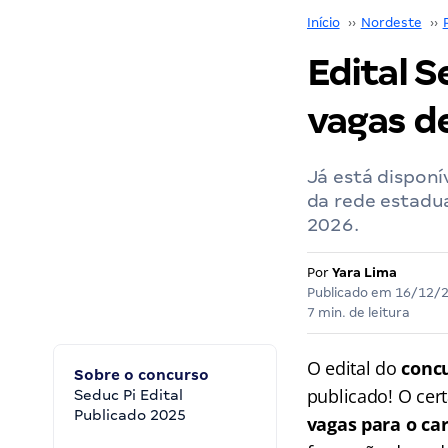
Início
››
Nordeste
››
Edital S
vagas de
Já está disponí
da rede estadua
2026.
Por
Yara Lima
Publicado em
16/12/
7 min. de leitura
O edital do
concu
Sobre o concurso
publicado! O cer
Seduc Pi Edital
Publicado 2025
vagas para o ca