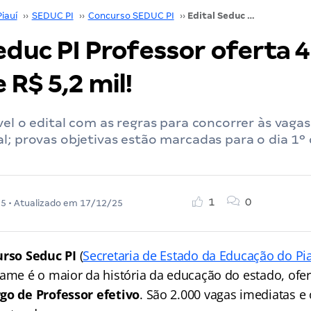
Piauí
››
SEDUC PI
››
Concurso SEDUC PI
››
Edital Seduc PI Professor oferta 4 mil vagas de R$ 5,2 mil!
educ PI Professor oferta 4
 R$ 5,2 mil!
vel o edital com as regras para concorrer às vaga
l; provas objetivas estão marcadas para o dia 1º
1
0
25
• Atualizado em
17/12/25
rso Seduc PI
(
Secretaria de Estado da Educação do Pia
tame é o maior da história da educação do estado, ofe
rgo de Professor
efetivo
. São 2.000 vagas imediatas e 