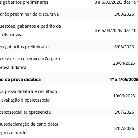
s gabaritos preliminares
3 a 5/03/2026, das 19
drão preliminar da discursiva
3/03/2026
uestões, gabaritos e padrão da
4 e 5/03/2026, das 10
discursiva
os gabaritos preliminares
6/03/2026
a discursiva e convocação para
23/04/2026
prova didática
ão da prova didática
1º a 4/05/202
da prova didática e resultado
10/06/2026
 avaliação biopsicossocial
psicossocial telepresencial
5/07/2026
autodeclaração de candidatos
5/07/2026
egros e pardos