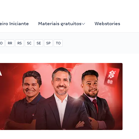
iro Iniciante
Materiais gratuitos
Webstories
O
RR
RS
SC
SE
SP
TO