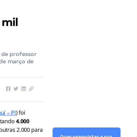
 mil
s de professor
 de março de
uí – PI
) foi
rtando
4.000
outras 2.000 para
Quer conquistar a sua