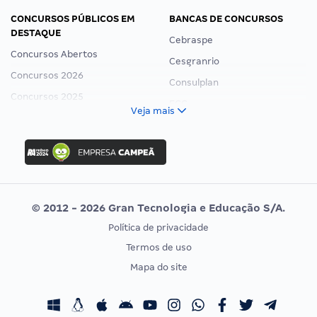
CONCURSOS PÚBLICOS EM
BANCAS DE CONCURSOS
DESTAQUE
Cebraspe
Concursos Abertos
Cesgranrio
Concursos 2026
Consulplan
Concursos 2025
FCC
Veja mais
Concurso Nacional Unificado
FGV
Concurso Ibama
Idecan
Concurso MPU
Selecon
Editais publicados
Uniase
© 2012 - 2026 Gran Tecnologia e Educação S/A.
Vunesp
Política de privacidade
CONCURSOS POR PROFISSÃO
EXAME DE ORDEM
Termos de uso
Concursos Administrativos
OAB
Mapa do site
Concursos Educação
Prova OAB
Concursos Fiscais
Calendário OAB