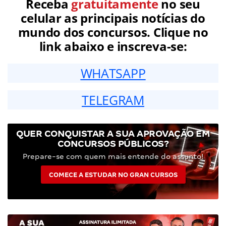
Receba
gratuitamente
no seu
celular as principais notícias do
mundo dos concursos. Clique no
link abaixo e inscreva-se:
WHATSAPP
TELEGRAM
QUER CONQUISTAR A SUA APROVAÇÃO EM
CONCURSOS PÚBLICOS?
Prepare-se com quem mais entende do assunto!
COMECE A ESTUDAR NO GRAN CURSOS