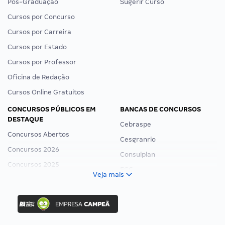
Pós-Graduação
Sugerir Curso
Cursos por Concurso
Cursos por Carreira
Cursos por Estado
Cursos por Professor
Oficina de Redação
Cursos Online Gratuitos
CONCURSOS PÚBLICOS EM
BANCAS DE CONCURSOS
DESTAQUE
Cebraspe
Concursos Abertos
Cesgranrio
Concursos 2026
Consulplan
Concursos 2025
FCC
Veja mais
Concurso Nacional Unificado
FGV
Concurso Ibama
Idecan
Concurso MPU
Selecon
Editais publicados