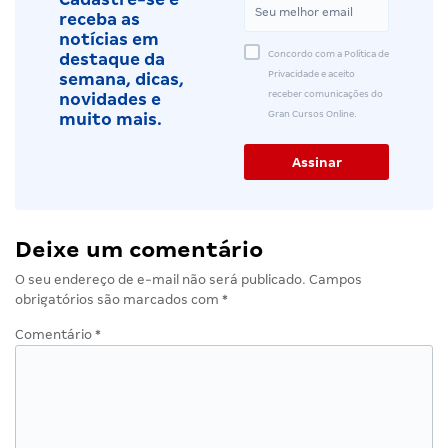
receba as
notícias em
Concordo com a Política de
destaque da
Privacidade e aceito
semana, dicas,
receber comunicações do
novidades e
Gran Cursos Online.
muito mais.
Deixe um comentário
O seu endereço de e-mail não será publicado.
Campos
obrigatórios são marcados com
*
Comentário
*