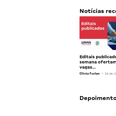
Notícias r
Editais publicad
semana ofertam
vagas…
Olivia Furlan
•
26 de J
Depoimentos