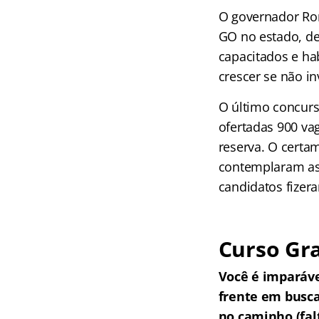
O governador Ron
GO no estado, de
capacitados e ha
crescer se não i
O último concurs
ofertadas 900 vag
reserva. O certam
contemplaram as 
candidatos fizera
Curso Gra
Você é imparáv
frente em busc
no caminho (falt