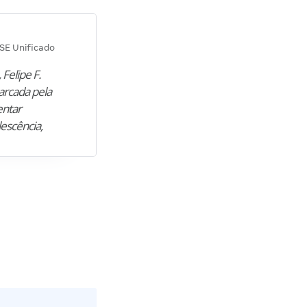
Diana M.
SE Unificado
Concurso SEPLAG CE
 Felipe F.
“Natural de Juazeiro do Norte (CE),
arcada pela
M. encontrou nos estudos o cami
entar
para construir uma nova fase da vi
lescência,
profissional. Após…”