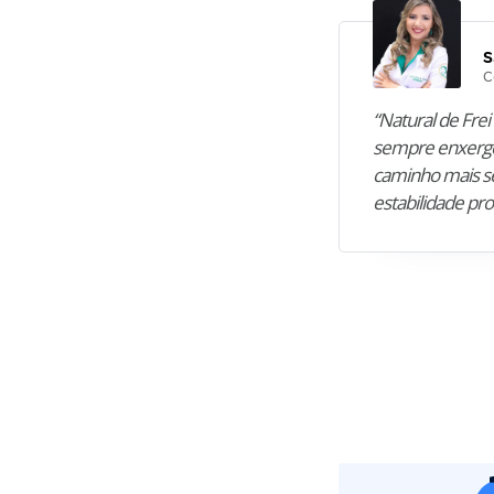
S
C
“Natural de Frei 
sempre enxergo
caminho mais se
estabilidade pro