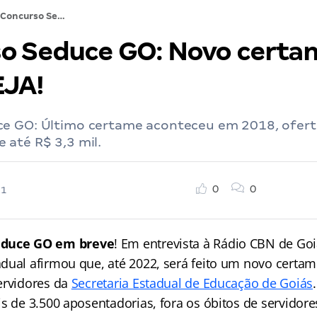
Concurso Seduce GO: Novo certame até 2022; VEJA!
o Seduce GO: Novo certa
EJA!
e GO: Último certame aconteceu em 2018, ofert
 até R$ 3,3 mil.
0
0
21
educe GO em breve
! Em entrevista à Rádio CBN de Goiâ
dual afirmou que, até 2022, será feito um novo certam
ervidores da
Secretaria Estadual de Educação de Goiás
s de 3.500 aposentadorias, fora os óbitos de servidore