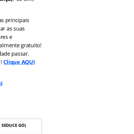
s principais
ar as suas
res e
almente gratuito!
dade passar.
l!
Clique AQUI
i
 SEDUCE GO)