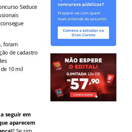
concursos públicos?
concurso Seduce
Prepare-se com quem
ssionais
mais entende do assunto!
s consegue
Comece a estudar no
Gran Cursos
o, foram
ação de cadastro
des
 de 10 mil
a seguir em
 que aparecem
ança)
? Se sim,