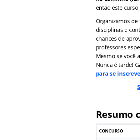
então este curso 
Organizamos de f
disciplinas e co
chances de aprov
professores espec
Mesmo se você ai
Nunca é tarde! G
para se inscrev
Resumo c
CONCURSO