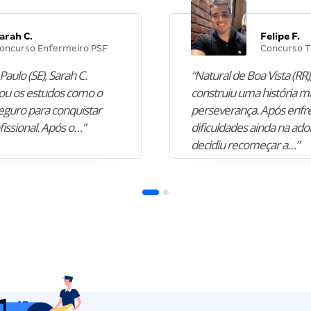
arah C.
Felipe F.
oncurso Enfermeiro PSF
Concurso T
Paulo (SE), Sarah C.
“Natural de Boa Vista (RR),
u os estudos como o
construiu uma história m
guro para conquistar
perseverança. Após enfr
fissional. Após o…”
dificuldades ainda na ado
decidiu recomeçar a…”