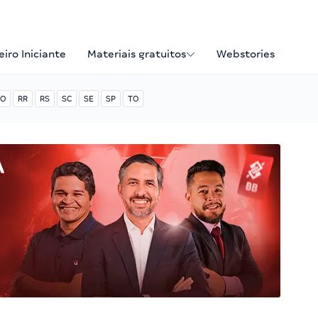
iro Iniciante
Materiais gratuitos
Webstories
O
RR
RS
SC
SE
SP
TO