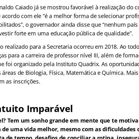
aldo Caiado já se mostrou favorável à realização do 
 acordo com ele “é a melhor forma de selecionar profi
bilitados”, o governador ainda disse que “nenhum paí
nvestir forte em uma educação pública de qualidade”.
o realizado para a Secretaria ocorreu em 2018. Ao tod
as para a carreira de professor nível III, além de form
e foi organizado pela Instituto Quadrix. As oportunida
áreas de Biologia, Física, Matemática e Química. Mais
m as inscrições.
tuito Imparável
el? Tem um sonho grande em mente que te motiva 
a de uma vida melhor, mesmo com as dificuldades
a de tempo, desafios de conciliar a rotina, insegur