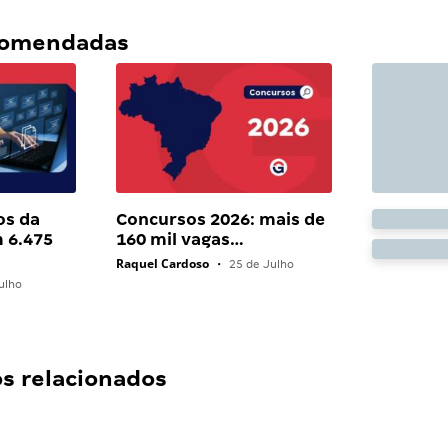
ecomendadas
os da
Concursos 2026: mais de
 6.475
160 mil vagas…
Raquel Cardoso
•
25 de Julho
ulho
 relacionados