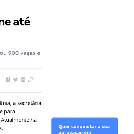
me até
ou 900 vagas e
nia, a secretária
e para
. Atualmente há
Quer conquistar a sua
s.
aprovação em