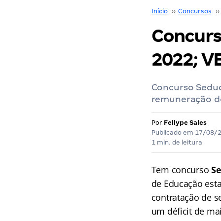
Início
››
Concursos
››
Concurs
2022; V
Concurso Seduc
remuneração de
Por
Fellype Sales
Publicado em
17/08/
1 min. de leitura
Tem concurso
S
de Educação esta
contratação de s
um déficit de mai