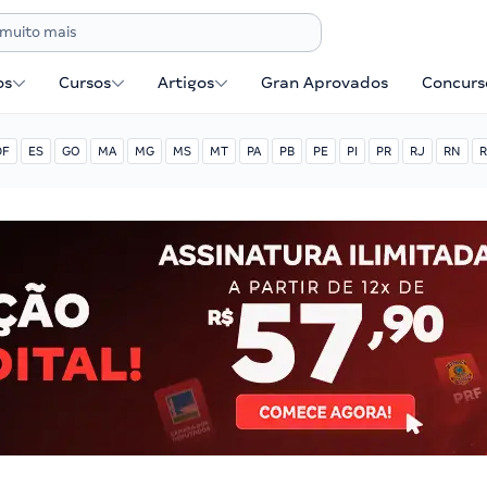
os
Cursos
Artigos
Gran Aprovados
Concurse
DF
ES
GO
MA
MG
MS
MT
PA
PB
PE
PI
PR
RJ
RN
R