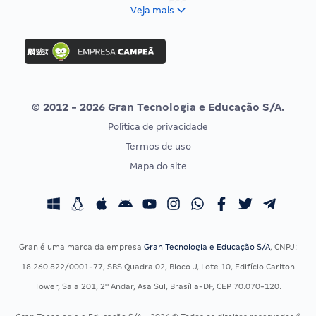
FCC
Veja mais
Concurso Nacional Unificado
FGV
Concurso Ibama
Idecan
Concurso MPU
Selecon
Editais publicados
Uniase
© 2012 - 2026 Gran Tecnologia e Educação S/A.
Vunesp
Política de privacidade
CONCURSOS POR PROFISSÃO
EXAME DE ORDEM
Termos de uso
Concursos Administrativos
OAB
Mapa do site
Concursos Educação
Prova OAB
Concursos Fiscais
Calendário OAB
Concursos Jurídicos
Questões OAB
Concursos Militares
Recursos OAB
Gran é uma marca da empresa
Gran Tecnologia e Educação S/A
, CNPJ:
Concursos Policiais
Exame de Ordem
18.260.822/0001-77, SBS Quadra 02, Bloco J, Lote 10, Edifício Carlton
Concursos Saúde
Tower, Sala 201, 2º Andar, Asa Sul, Brasília-DF, CEP 70.070-120.
Concursos Tribunais