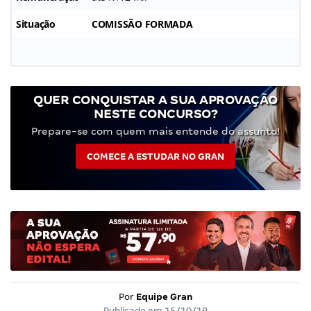
Situação
COMISSÃO FORMADA
QUER CONQUISTAR A SUA APROVAÇÃO
NESTE CONCURSO?
Prepare-se com quem mais entende do assunto!
COMECE A ESTUDAR NO GRAN
Por
Equipe Gran
Publicado em
15/10/19