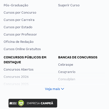
Pós-Graduação
Sugerir Curso
Cursos por Concurso
Cursos por Carreira
Cursos por Estado
Cursos por Professor
Oficina de Redação
Cursos Online Gratuitos
CONCURSOS PÚBLICOS EM
BANCAS DE CONCURSOS
DESTAQUE
Cebraspe
Concursos Abertos
Cesgranrio
Concursos 2026
Consulplan
Concursos 2025
FCC
Veja mais
Concurso Nacional Unificado
FGV
Concurso Ibama
Idecan
Concurso MPU
Selecon