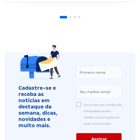
Cadastre-se e
receba as
notícias em
Concordo com a Política de
destaque da
Privacidade e aceito
semana, dicas,
receber comunicações do
novidades e
Gran Cursos Online.
muito mais.