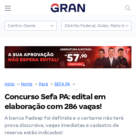
Início
››
Norte
››
Pará
››
SEFA PA
››
Concurso SEFA PA
››
Concurso Sefa PA: edital em
elaboração com 286 vagas!
A banca Fadesp foi definida e o certame não terá
prova discursiva; vagas imediatas e cadastro de
reserva estão indicados!