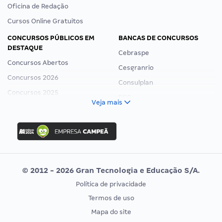
Oficina de Redação
Cursos Online Gratuitos
CONCURSOS PÚBLICOS EM
BANCAS DE CONCURSOS
DESTAQUE
Cebraspe
Concursos Abertos
Cesgranrio
Concursos 2026
Consulplan
Concursos 2025
FCC
Veja mais
Concurso Nacional Unificado
FGV
Concurso Ibama
Idecan
Concurso MPU
Selecon
Editais publicados
Uniase
© 2012 - 2026 Gran Tecnologia e Educação S/A.
Vunesp
Política de privacidade
CONCURSOS POR PROFISSÃO
EXAME DE ORDEM
Termos de uso
Concursos Administrativos
OAB
Mapa do site
Concursos Educação
Prova OAB