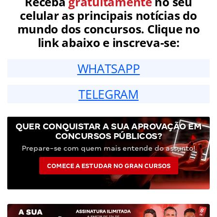
Receba
gratuitamente
no seu
celular as principais notícias do
mundo dos concursos. Clique no
link abaixo e inscreva-se:
WHATSAPP
TELEGRAM
QUER CONQUISTAR A SUA APROVAÇÃO EM
CONCURSOS PÚBLICOS?
Prepare-se com quem mais entende do assunto!
COMECE A ESTUDAR NO GRAN CURSOS