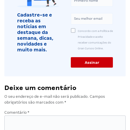
Cadastre-se e
receba as
notícias em
Concordo com a Política de
destaque da
Privacidade e aceito
semana, dicas,
receber comunicações do
novidades e
Gran Cursos Online.
muito mais.
Deixe um comentário
O seu endereço de e-mail não será publicado.
Campos
obrigatórios são marcados com
*
Comentário
*