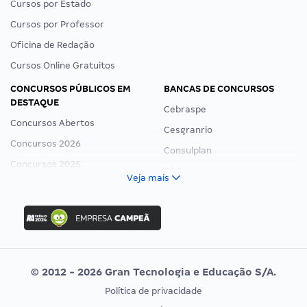
Cursos por Estado
Cursos por Professor
Oficina de Redação
Cursos Online Gratuitos
CONCURSOS PÚBLICOS EM
BANCAS DE CONCURSOS
DESTAQUE
Cebraspe
Concursos Abertos
Cesgranrio
Concursos 2026
Consulplan
Concursos 2025
FCC
Veja mais
Concurso Nacional Unificado
FGV
Concurso Ibama
Idecan
Concurso MPU
Selecon
Editais publicados
Uniase
© 2012 - 2026 Gran Tecnologia e Educação S/A.
Vunesp
Política de privacidade
CONCURSOS POR PROFISSÃO
EXAME DE ORDEM