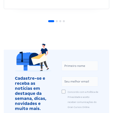
Cadastre-se e
receba as
notícias em
Concordo com a Política de
destaque da
Privacidade e aceito
semana, dicas,
receber comunicações do
novidades e
Gran Cursos Online.
muito mais.