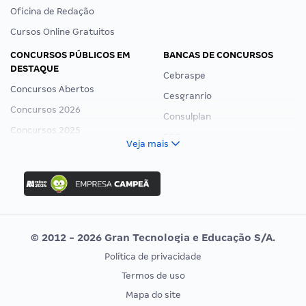
Oficina de Redação
Cursos Online Gratuitos
CONCURSOS PÚBLICOS EM
BANCAS DE CONCURSOS
DESTAQUE
Cebraspe
Concursos Abertos
Cesgranrio
Concursos 2026
Consulplan
Concursos 2025
FCC
Veja mais
Concurso Nacional Unificado
FGV
Concurso Ibama
Idecan
Concurso MPU
Selecon
Editais publicados
Uniase
© 2012 - 2026 Gran Tecnologia e Educação S/A.
Vunesp
Política de privacidade
CONCURSOS POR PROFISSÃO
EXAME DE ORDEM
Termos de uso
Concursos Administrativos
OAB
Mapa do site
Concursos Educação
Prova OAB