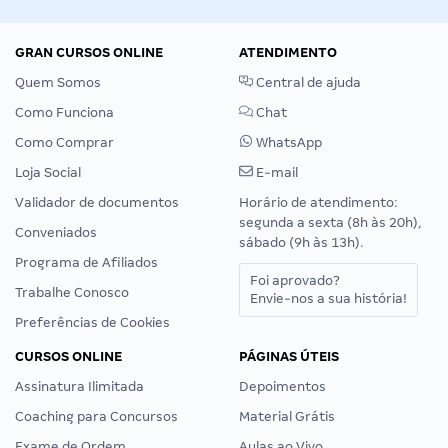
GRAN CURSOS ONLINE
ATENDIMENTO
Quem Somos
Central de ajuda
Como Funciona
Chat
Como Comprar
WhatsApp
Loja Social
E-mail
Validador de documentos
Horário de atendimento:
segunda a sexta (8h às 20h),
Conveniados
sábado (9h às 13h).
Programa de Afiliados
Foi aprovado?
Trabalhe Conosco
Envie-nos a sua história!
Preferências de Cookies
CURSOS ONLINE
PÁGINAS ÚTEIS
Assinatura Ilimitada
Depoimentos
Coaching para Concursos
Material Grátis
Exame de Ordem
Aulas ao Vivo