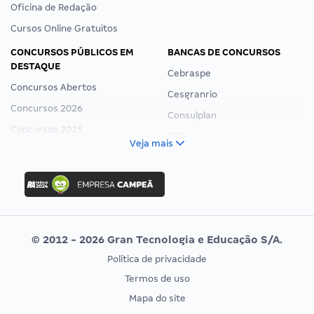
Oficina de Redação
Cursos Online Gratuitos
CONCURSOS PÚBLICOS EM
BANCAS DE CONCURSOS
DESTAQUE
Cebraspe
Concursos Abertos
Cesgranrio
Concursos 2026
Consulplan
Concursos 2025
FCC
Veja mais
Concurso Nacional Unificado
FGV
Concurso Ibama
Idecan
Concurso MPU
Selecon
Editais publicados
Uniase
© 2012 - 2026 Gran Tecnologia e Educação S/A.
Vunesp
Política de privacidade
CONCURSOS POR PROFISSÃO
EXAME DE ORDEM
Termos de uso
Concursos Administrativos
OAB
Mapa do site
Concursos Educação
Prova OAB