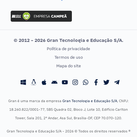
Concurso Nacional Unificado
FGV
Concurso Ibama
Idecan
Concurso MPU
Selecon
Editais publicados
Uniase
© 2012 - 2026 Gran Tecnologia e Educação S/A.
Vunesp
Política de privacidade
CONCURSOS POR PROFISSÃO
EXAME DE ORDEM
Termos de uso
Concursos Administrativos
OAB
Mapa do site
Concursos Educação
Prova OAB
Concursos Fiscais
Calendário OAB
Concursos Jurídicos
Questões OAB
Concursos Militares
Recursos OAB
Gran é uma marca da empresa
Gran Tecnologia e Educação S/A
, CNPJ:
Concursos Policiais
Exame de Ordem
18.260.822/0001-77, SBS Quadra 02, Bloco J, Lote 10, Edifício Carlton
Concursos Saúde
Tower, Sala 201, 2º Andar, Asa Sul, Brasília-DF, CEP 70.070-120.
Concursos Tribunais
Gran Tecnologia e Educação S/A - 2026 © Todos os direitos reservados ®
Residência Multiprofissional