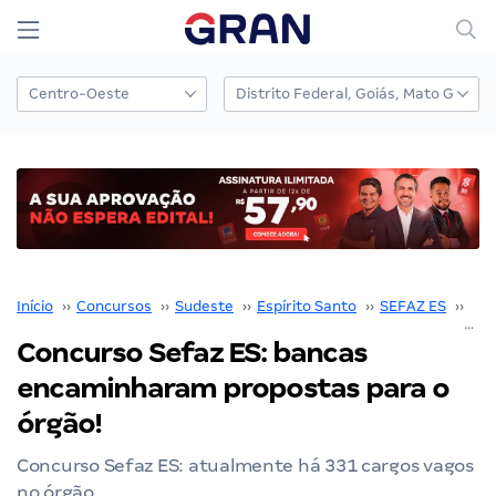
Início
››
Concursos
››
Sudeste
››
Espírito Santo
››
SEFAZ ES
››
Con
Concurso Sefaz ES: bancas
encaminharam propostas para o
órgão!
Concurso Sefaz ES: atualmente há 331 cargos vagos
no órgão.