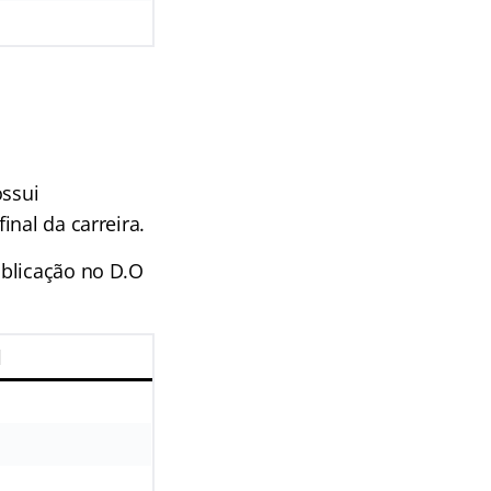
ossui
nal da carreira.
ublicação no D.O
l