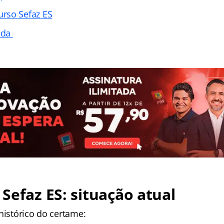
rso Sefaz ES
tada
Sefaz ES: situação atual
histórico do certame: