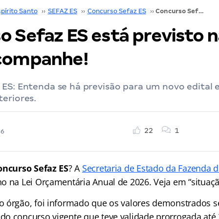
pírito Santo
››
SEFAZ ES
››
Concurso Sefaz ES
››
Concurso Sefaz ES está previsto na LOA 2026. Acompanhe!
o Sefaz ES está previsto 
companhe!
 ES: Entenda se há previsão para um novo edital
eriores.
22
1
26
oncurso Sefaz ES
? A
Secretaria de Estado da Fazenda d
o na Lei Orçamentária Anual de 2026. Veja em “situaçã
 órgão, foi informado que os valores demonstrados 
o concurso vigente que teve validade prorrogada até 