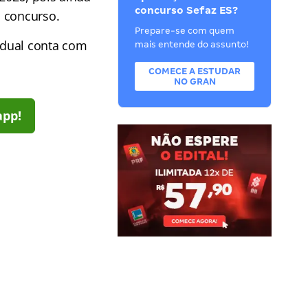
concurso Sefaz ES?
o concurso.
Prepare-se com quem
tadual conta com
mais entende do assunto!
COMECE A ESTUDAR
NO GRAN
app!