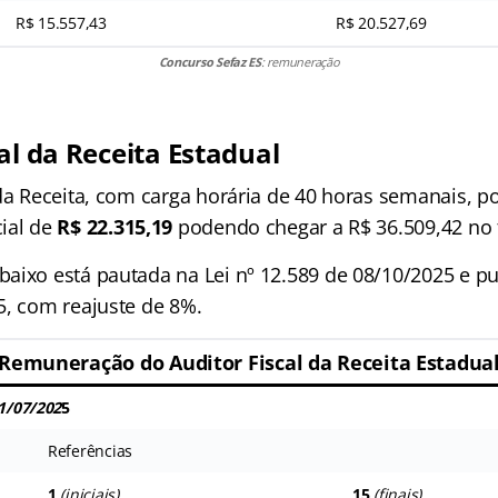
R$ 15.557,43
R$ 20.527,69
Concurso Sefaz ES
: remuneração
al da Receita Estadual
 da Receita, com carga horária de 40 horas semanais, p
ial de
R$ 22.315,19
podendo chegar a R$ 36.509,42 no fi
aixo está pautada na Lei nº 12.589 de 08/10/2025 e p
5, com reajuste de 8%.
Remuneração do Auditor Fiscal da Receita Estadua
01/07/202
5
Referências
1
(iniciais)
15
(finais)