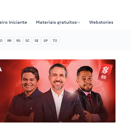
iro Iniciante
Materiais gratuitos
Webstories
O
RR
RS
SC
SE
SP
TO