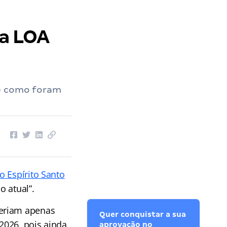
na LOA
 e como foram
o Espírito Santo
o atual”.
seriam apenas
Quer conquistar a sua
2026, pois ainda
aprovação no