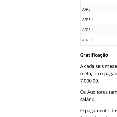
AFRE
AFRE I
AFRE II
AFRE III
Gratificação
A cada seis mese
meta, há o paga
7.000,00.
Os Auditores ta
salário.
O pagamento dos 