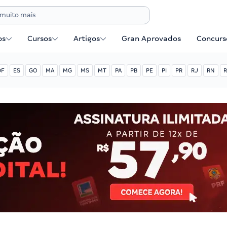
os
Cursos
Artigos
Gran Aprovados
Concurse
DF
ES
GO
MA
MG
MS
MT
PA
PB
PE
PI
PR
RJ
RN
R