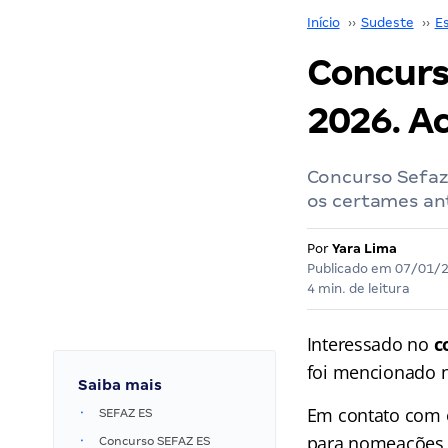
Início
››
Sudeste
››
Es
Concurs
2026. A
Concurso Sefaz
os certames ant
Por
Yara Lima
Publicado em
07/01/
4 min. de leitura
Interessado no
c
foi mencionado n
Saiba mais
Em contato com o
SEFAZ ES
para nomeações d
Concurso SEFAZ ES