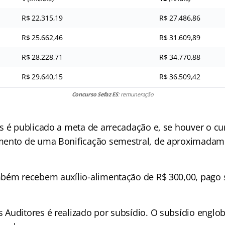
R$ 22.315,19
R$ 27.486,86
R$ 25.662,46
R$ 31.609,89
R$ 28.228,71
R$ 34.770,88
R$ 29.640,15
R$ 36.509,42
Concurso Sefaz ES
: remuneração
s é publicado a meta de arrecadação e, se houver o 
mento de uma Bonificação semestral, de aproximadam
mbém recebem auxílio-alimentação de R$ 300,00, pago
Auditores é realizado por subsídio. O subsídio englo