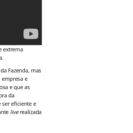
de extrema
a.
 da Fazenda, mas
a empresa e
osa e que as
ora da
ser eficiente e
ante
live
realizada