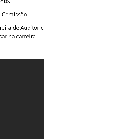
nto.
a Comissão.
eira de Auditor e
r na carreira.