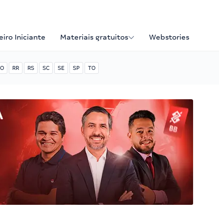
iro Iniciante
Materiais gratuitos
Webstories
O
RR
RS
SC
SE
SP
TO