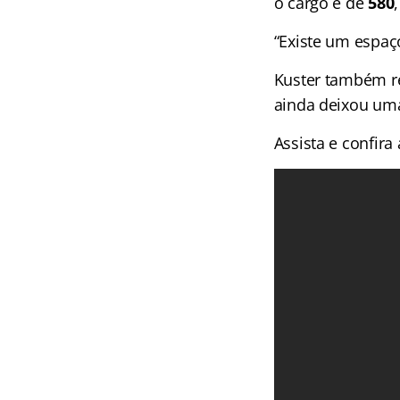
o cargo é de
580
“Existe um espaç
Kuster também re
ainda deixou uma
Assista e confira