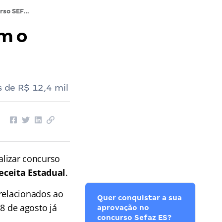
Concurso SEFAZ ES: entrevista com o presidente da Comissão
m o
s de R$ 12,4 mil
alizar concurso
Receita Estadual
.
 relacionados ao
Quer conquistar a sua
18 de agosto já
aprovação no
concurso Sefaz ES?