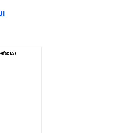
UI
efaz ES
)