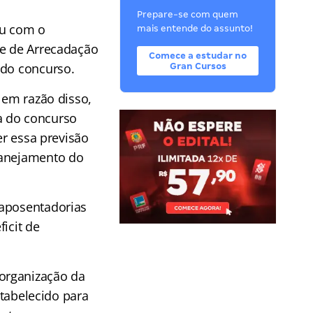
Prepare-se com quem
ou com o
mais entende do assunto!
nte de Arrecadação
Comece a estudar no
 do concurso.
Gran Cursos
 em razão disso,
a do concurso
er essa previsão
lanejamento do
 aposentadorias
icit de
organização da
stabelecido para