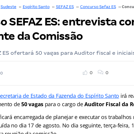
Sudeste
››
Espírito Santo
››
SEFAZ ES
››
Concurso Sefaz ES
››
o SEFAZ ES: entrevista co
nte da Comissão
ES ofertará 50 vagas para Auditor fiscal e iniciai
0
0
20
ecretaria de Estado da Fazenda do Espírito Santo
irá re
mento de
50 vagas
para o cargo de
Auditor Fiscal da 
icará encarregada de planejar e executar os trabalhos
tuída no dia 17 de agosto. No dia seguinte, terça-feira, 
ra reunião da comissão.