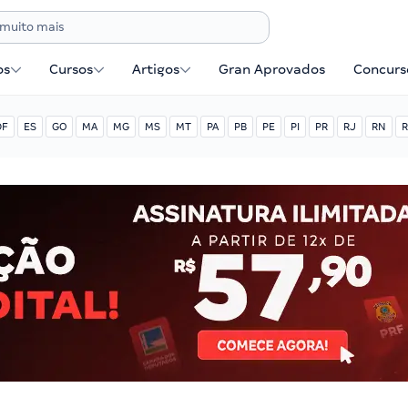
os
Cursos
Artigos
Gran Aprovados
Concurse
DF
ES
GO
MA
MG
MS
MT
PA
PB
PE
PI
PR
RJ
RN
R