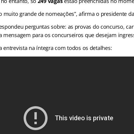
, no entanto, só
249 vagas
estão preenchidas no mome
o muito grande de nomeações”, afirma o presidente d
spondeu perguntas sobre: as provas do concurso, carr
 mensagem para os concurseiros que desejam ingressa
 a entrevista na íntegra com todos os detalhes: