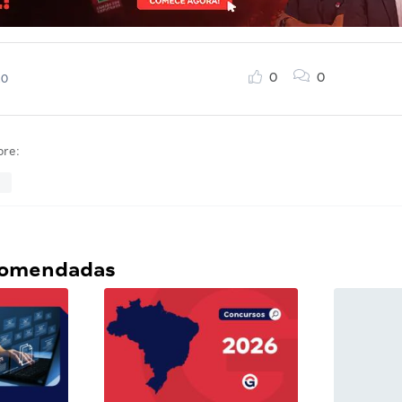
0
0
20
bre:
ecomendadas