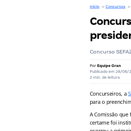
Início
››
Concursos
››
Concurs
preside
Concurso SEFAZ 
Por
Equipe Gran
Publicado em
28/08/
2 min. de leitura
Concurseiros, a
S
para o preenchi
A Comissão que f
certame foi insti
ocorreu a primei