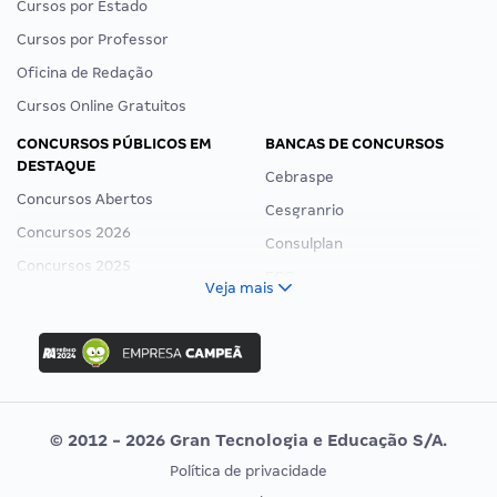
Cursos por Estado
Cursos por Professor
Oficina de Redação
Cursos Online Gratuitos
CONCURSOS PÚBLICOS EM
BANCAS DE CONCURSOS
DESTAQUE
Cebraspe
Concursos Abertos
Cesgranrio
Concursos 2026
Consulplan
Concursos 2025
FCC
Veja mais
Concurso Nacional Unificado
FGV
Concurso Ibama
Idecan
Concurso MPU
Selecon
Editais publicados
Uniase
© 2012 - 2026 Gran Tecnologia e Educação S/A.
Vunesp
Política de privacidade
CONCURSOS POR PROFISSÃO
EXAME DE ORDEM