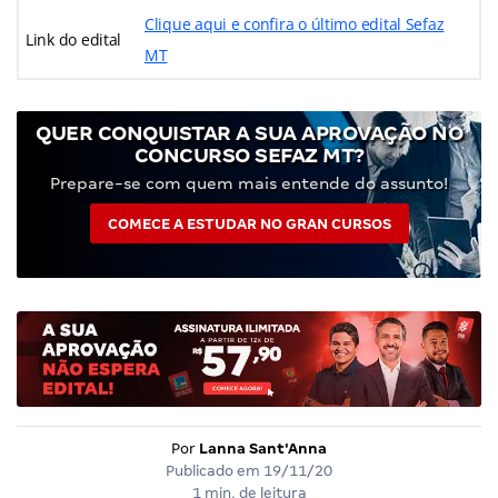
Clique aqui e confira o último edital Sefaz
Link do edital
MT
QUER CONQUISTAR A SUA APROVAÇÃO NO
CONCURSO SEFAZ MT?
Prepare-se com quem mais entende do assunto!
COMECE A ESTUDAR NO GRAN CURSOS
Por
Lanna Sant'Anna
Publicado em
19/11/20
1 min. de leitura