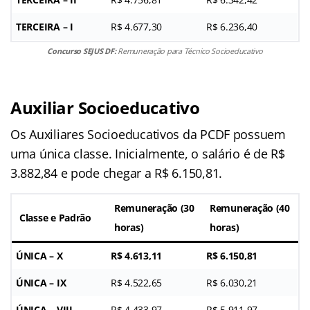
TERCEIRA – I
R$ 4.677,30
R$ 6.236,40
Concurso SEJUS DF:
Remuneração para Técnico Socioeducativo
Auxiliar
Socioeducativo
Os Auxiliares Socioeducativos da PCDF possuem
uma única classe. Inicialmente, o salário é de R$
3.882,84 e pode chegar a R$ 6.150,81.
Remuneração (30
Remuneração (40
Classe e Padrão
horas)
horas)
ÚNICA – X
R$ 4.613,11
R$ 6.150,81
ÚNICA – IX
R$ 4.522,65
R$ 6.030,21
ÚNICA – VIII
R$ 4.433,97
R$ 5.911,97