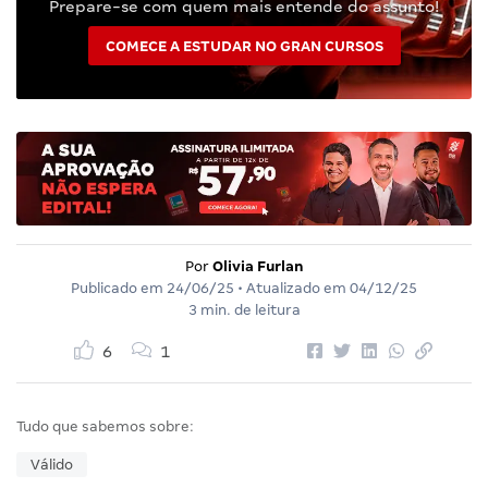
Prepare-se com quem mais entende do assunto!
COMECE A ESTUDAR NO GRAN CURSOS
Por
Olivia Furlan
Publicado em
24/06/25
• Atualizado em
04/12/25
3 min. de leitura
6
1
Tudo que sabemos sobre:
Válido