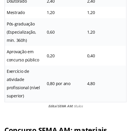
Doutorado
2,40
2,40
Mestrado
1,20
1,20
Pós-graduação
(Especialização,
0,60
1,20
min. 360h)
Aprovação em
0,20
0,40
concurso público
Exercício de
atividade
0,80 por ano
4,80
profissional (nível
superior)
Edital SEMA AM:
títulos
Concurso SEMA AM: materiais