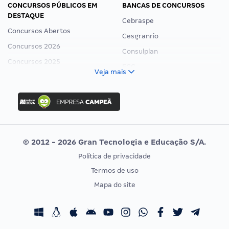
CONCURSOS PÚBLICOS EM
BANCAS DE CONCURSOS
DESTAQUE
Cebraspe
Concursos Abertos
Cesgranrio
Concursos 2026
Consulplan
Concursos 2025
FCC
Veja mais
Concurso Nacional Unificado
FGV
Concurso Ibama
Idecan
Concurso MPU
Selecon
Editais publicados
Uniase
© 2012 - 2026 Gran Tecnologia e Educação S/A.
Vunesp
Política de privacidade
CONCURSOS POR PROFISSÃO
EXAME DE ORDEM
Termos de uso
Concursos Administrativos
OAB
Mapa do site
Concursos Educação
Prova OAB
Concursos Fiscais
Calendário OAB
Concursos Jurídicos
Questões OAB