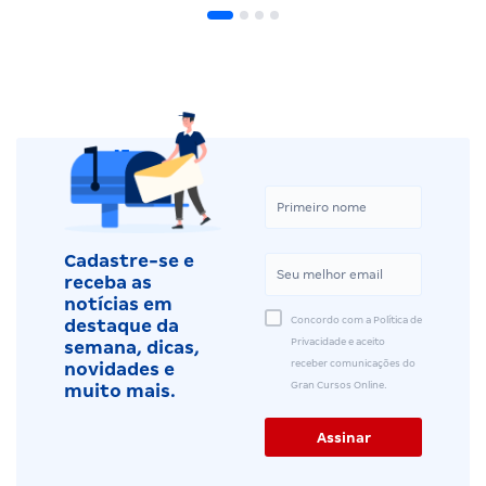
Cadastre-se e
receba as
notícias em
Concordo com a Política de
destaque da
Privacidade e aceito
semana, dicas,
receber comunicações do
novidades e
Gran Cursos Online.
muito mais.