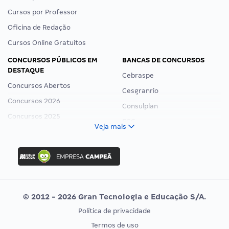
Cursos por Professor
Oficina de Redação
Cursos Online Gratuitos
CONCURSOS PÚBLICOS EM
BANCAS DE CONCURSOS
DESTAQUE
Cebraspe
Concursos Abertos
Cesgranrio
Concursos 2026
Consulplan
Concursos 2025
FCC
Veja mais
Concurso Nacional Unificado
FGV
Concurso Ibama
Idecan
Concurso MPU
Selecon
Editais publicados
Uniase
© 2012 - 2026 Gran Tecnologia e Educação S/A.
Vunesp
Política de privacidade
CONCURSOS POR PROFISSÃO
EXAME DE ORDEM
Termos de uso