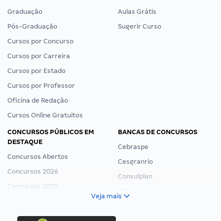
Graduação
Aulas Grátis
Pós-Graduação
Sugerir Curso
Cursos por Concurso
Cursos por Carreira
Cursos por Estado
Cursos por Professor
Oficina de Redação
Cursos Online Gratuitos
CONCURSOS PÚBLICOS EM
BANCAS DE CONCURSOS
DESTAQUE
Cebraspe
Concursos Abertos
Cesgranrio
Concursos 2026
Consulplan
Concursos 2025
FCC
Veja mais
Concurso Nacional Unificado
FGV
Concurso Ibama
Idecan