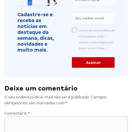
Cadastre-se e
receba as
notícias em
Concordo com a Política de
destaque da
Privacidade e aceito
semana, dicas,
receber comunicações do
novidades e
Gran Cursos Online.
muito mais.
Deixe um comentário
O seu endereço de e-mail não será publicado.
Campos
obrigatórios são marcados com
*
Comentário
*