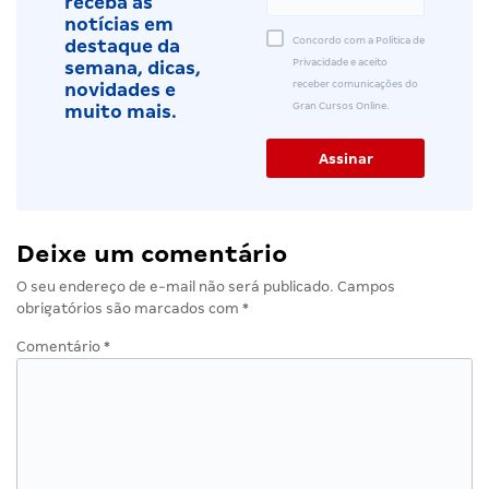
receba as
notícias em
Concordo com a Política de
destaque da
Privacidade e aceito
semana, dicas,
receber comunicações do
novidades e
Gran Cursos Online.
muito mais.
Deixe um comentário
O seu endereço de e-mail não será publicado.
Campos
obrigatórios são marcados com
*
Comentário
*