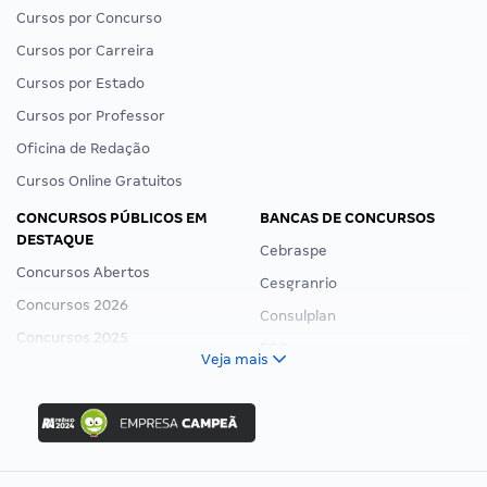
Cursos por Concurso
Cursos por Carreira
Cursos por Estado
Cursos por Professor
Oficina de Redação
Cursos Online Gratuitos
CONCURSOS PÚBLICOS EM
BANCAS DE CONCURSOS
DESTAQUE
Cebraspe
Concursos Abertos
Cesgranrio
Concursos 2026
Consulplan
Concursos 2025
FCC
Veja mais
Concurso Nacional Unificado
FGV
Concurso Ibama
Idecan
Concurso MPU
Selecon
Editais publicados
Uniase