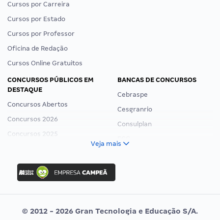
Cursos por Carreira
Cursos por Estado
Cursos por Professor
Oficina de Redação
Cursos Online Gratuitos
CONCURSOS PÚBLICOS EM
BANCAS DE CONCURSOS
DESTAQUE
Cebraspe
Concursos Abertos
Cesgranrio
Concursos 2026
Consulplan
Concursos 2025
FCC
Veja mais
Concurso Nacional Unificado
FGV
Concurso Ibama
Idecan
Concurso MPU
Selecon
Editais publicados
Uniase
© 2012 - 2026 Gran Tecnologia e Educação S/A.
Vunesp