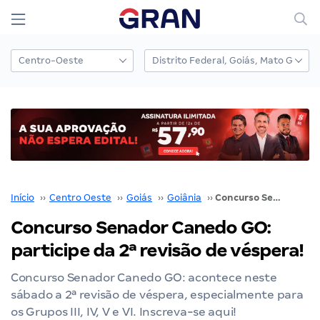
Início
››
Centro Oeste
››
Goiás
››
Goiânia
››
Concurso Senador Canedo GO: participe da 2ª revisão de véspera!
Concurso Senador Canedo GO:
participe da 2ª revisão de véspera!
Concurso Senador Canedo GO: acontece neste
sábado a 2ª revisão de véspera, especialmente para
os Grupos III, IV, V e VI. Inscreva-se aqui!