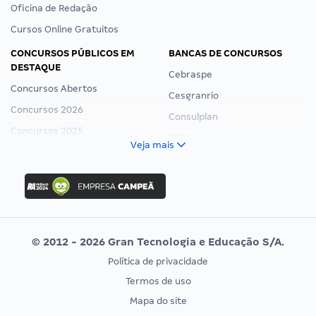
Oficina de Redação
Cursos Online Gratuitos
CONCURSOS PÚBLICOS EM
BANCAS DE CONCURSOS
DESTAQUE
Cebraspe
Concursos Abertos
Cesgranrio
Concursos 2026
Consulplan
Concursos 2025
FCC
Veja mais
Concurso Nacional Unificado
FGV
Concurso Ibama
Idecan
Concurso MPU
Selecon
Editais publicados
Uniase
© 2012 - 2026 Gran Tecnologia e Educação S/A.
Vunesp
Política de privacidade
CONCURSOS POR PROFISSÃO
EXAME DE ORDEM
Termos de uso
Concursos Administrativos
OAB
Mapa do site
Concursos Educação
Prova OAB