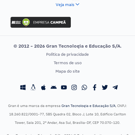
FCC
Veja mais
Concurso Nacional Unificado
FGV
Concurso Ibama
Idecan
Concurso MPU
Selecon
Editais publicados
Uniase
© 2012 - 2026 Gran Tecnologia e Educação S/A.
Vunesp
Política de privacidade
CONCURSOS POR PROFISSÃO
EXAME DE ORDEM
Termos de uso
Concursos Administrativos
OAB
Mapa do site
Concursos Educação
Prova OAB
Concursos Fiscais
Calendário OAB
Concursos Jurídicos
Questões OAB
Concursos Militares
Recursos OAB
Gran é uma marca da empresa
Gran Tecnologia e Educação S/A
, CNPJ:
Concursos Policiais
Exame de Ordem
18.260.822/0001-77, SBS Quadra 02, Bloco J, Lote 10, Edifício Carlton
Concursos Saúde
Tower, Sala 201, 2º Andar, Asa Sul, Brasília-DF, CEP 70.070-120.
Concursos Tribunais