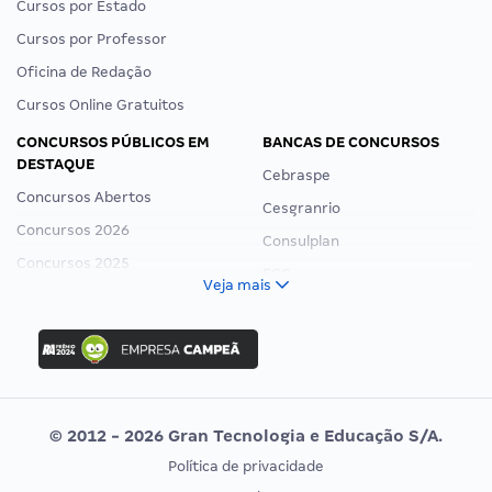
Cursos por Estado
Cursos por Professor
Oficina de Redação
Cursos Online Gratuitos
CONCURSOS PÚBLICOS EM
BANCAS DE CONCURSOS
DESTAQUE
Cebraspe
Concursos Abertos
Cesgranrio
Concursos 2026
Consulplan
Concursos 2025
FCC
Veja mais
Concurso Nacional Unificado
FGV
Concurso Ibama
Idecan
Concurso MPU
Selecon
Editais publicados
Uniase
© 2012 - 2026 Gran Tecnologia e Educação S/A.
Vunesp
Política de privacidade
CONCURSOS POR PROFISSÃO
EXAME DE ORDEM