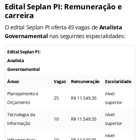
Edital Seplan PI: Remuneração e
carreira
O edital Seplan PI oferta 45 vagas de
Analista
Governamental
nas seguintes especialidades:
Edital Seplan PI:
Analista
Governamental
Áreas
Vagas
Remuneração
Escolaridade
Planejamento e
nível
25
R$ 11.549,35
Orçamento
superior
Tecnologia da
nível
10
R$ 11.549,35
Informação
superior
nível
Infraestrutura
10
R$ 11.549,35