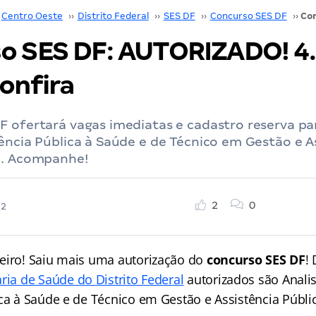
Centro Oeste
››
Distrito Federal
››
SES DF
››
Concurso SES DF
››
o SES DF: AUTORIZADO! 4
onfira
F ofertará vagas imediatas e cadastro reserva pa
ência Pública à Saúde e de Técnico em Gestão e A
e. Acompanhe!
2
0
22
eiro! Saiu mais uma autorização do
concurso SES DF
!
ria de Saúde do Distrito Federal
autorizados são Anali
ica à Saúde e de Técnico em Gestão e Assistência Públi