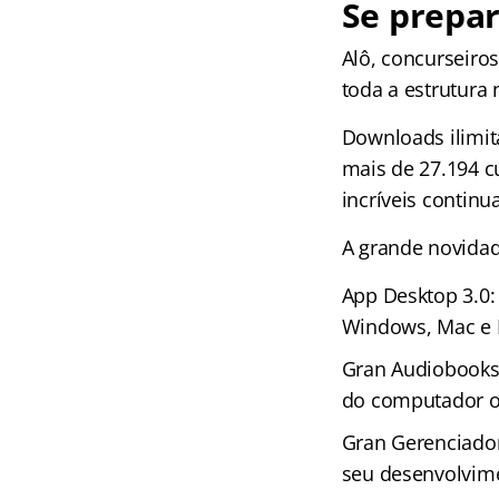
Se prepar
Alô, concurseir
toda a estrutura
Downloads ilimit
mais de 27.194 c
incríveis continu
A grande novida
App Desktop 3.0:
Windows, Mac e 
Gran Audiobooks 
do computador ou
Gran Gerenciador
seu desenvolvime