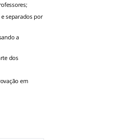
rofessores;
 e separados por
isando a
rte dos
provação em