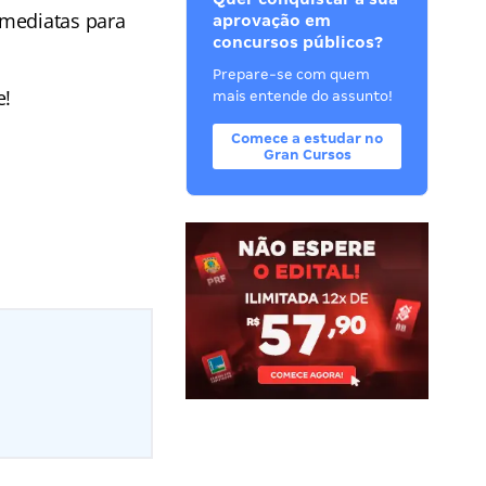
imediatas para
aprovação em
concursos públicos?
Prepare-se com quem
e!
mais entende do assunto!
Comece a estudar no
Gran Cursos