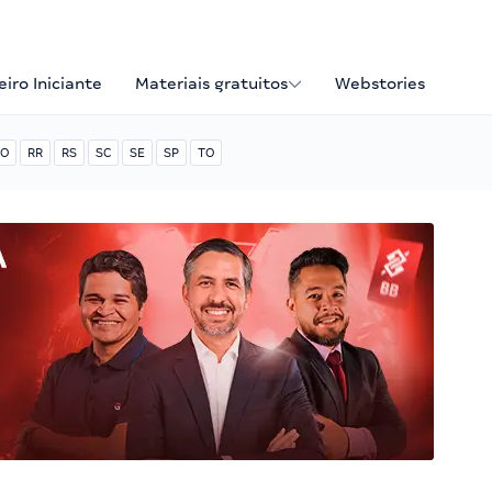
iro Iniciante
Materiais gratuitos
Webstories
O
RR
RS
SC
SE
SP
TO