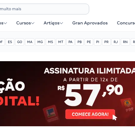
os
Cursos
Artigos
Gran Aprovados
Concurse
DF
ES
GO
MA
MG
MS
MT
PA
PB
PE
PI
PR
RJ
RN
R