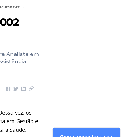
Concurso SES DF: AUTORIZADO! 4.002 vagas! Confira
.002
ra Analista em
ssistência
 Dessa vez, os
sta em Gestão e
ca à Saúde.
Quer conquistar a sua