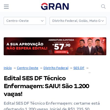
Início
››
Centro Oeste
››
Distrito Federal
››
SES DF
››
Concurso SE
Edital SES DF Técnico
Enfermagem: SAIU! São 1.200
vagas!
Edital SES DF Técnico Enfermagem: certame está
ofertando 1.200 vagas. Inicial de R$1.735,50.