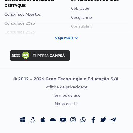
DESTAQUE
Cebraspe
Concursos Abertos
Cesgranrio
Concursos 2026
Consulplan
Concursos 2025
FCC
Veja mais
Concurso Nacional Unificado
FGV
Concurso Ibama
Idecan
Concurso MPU
Selecon
Editais publicados
Uniase
© 2012 - 2026 Gran Tecnologia e Educação S/A.
Vunesp
Política de privacidade
CONCURSOS POR PROFISSÃO
EXAME DE ORDEM
Termos de uso
Concursos Administrativos
OAB
Mapa do site
Concursos Educação
Prova OAB
Concursos Fiscais
Calendário OAB
Concursos Jurídicos
Questões OAB