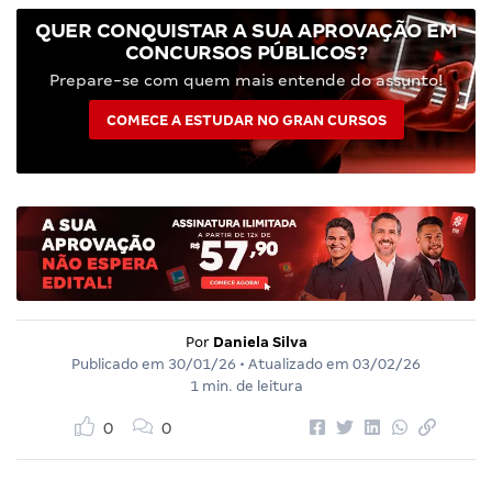
QUER CONQUISTAR A SUA APROVAÇÃO EM
CONCURSOS PÚBLICOS?
Prepare-se com quem mais entende do assunto!
COMECE A ESTUDAR NO GRAN CURSOS
Por
Daniela Silva
Publicado em
30/01/26
• Atualizado em
03/02/26
1 min. de leitura
0
0