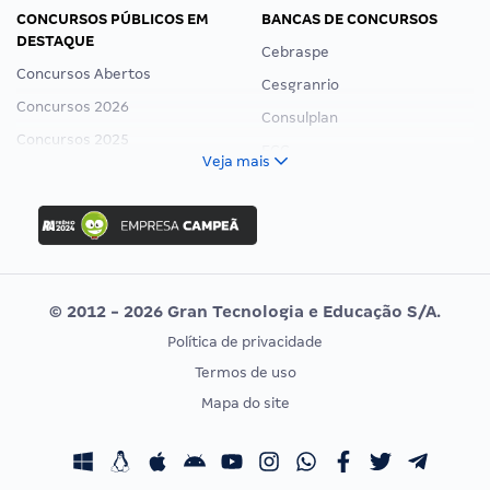
CONCURSOS PÚBLICOS EM
BANCAS DE CONCURSOS
DESTAQUE
Cebraspe
Concursos Abertos
Cesgranrio
Concursos 2026
Consulplan
Concursos 2025
FCC
Veja mais
Concurso Nacional Unificado
FGV
Concurso Ibama
Idecan
Concurso MPU
Selecon
Editais publicados
Uniase
© 2012 - 2026 Gran Tecnologia e Educação S/A.
Vunesp
Política de privacidade
CONCURSOS POR PROFISSÃO
EXAME DE ORDEM
Termos de uso
Concursos Administrativos
OAB
Mapa do site
Concursos Educação
Prova OAB
Concursos Fiscais
Calendário OAB
Concursos Jurídicos
Questões OAB