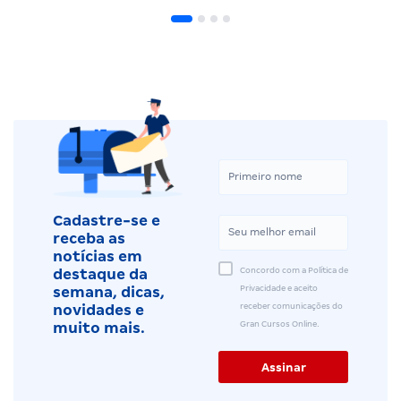
Cadastre-se e
receba as
notícias em
Concordo com a Política de
destaque da
Privacidade e aceito
semana, dicas,
receber comunicações do
novidades e
Gran Cursos Online.
muito mais.