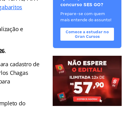
concurso SES GO?
gabaritos
Prepare-se com quem
mais entende do assunto!
alização e
Comece a estudar no
Gran Cursos
26
.
para cadastro de
rlos Chagas
para
ompleto do