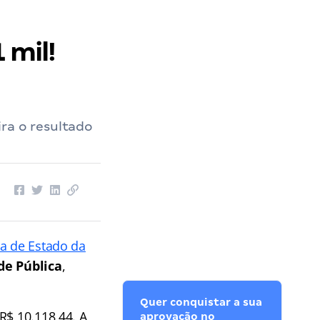
 mil!
ra o resultado
ia de Estado da
de Pública
,
Quer conquistar a sua
R$ 10.118,44. A
aprovação no