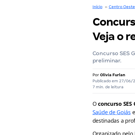
Início
››
Centro Oeste
Concurso
Veja o r
Concurso SES GO
preliminar.
Por
Olivia Furlan
Publicado em
27/06/
7 min. de leitura
O
concurso SES
Saúde de Goiás
e
destinadas a prof
Organizado pelo