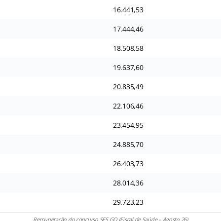
16.441,53
17.444,46
18.508,58
19.637,60
20.835,49
22.106,46
23.454,95
24.885,70
26.403,73
28.014,36
29.723,23
Remuneração do concurso SES GO (Fiscal de Saúde – Agosto 26)