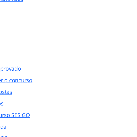
aprovado
er o concurso
ostas
os
urso SES GO
ada