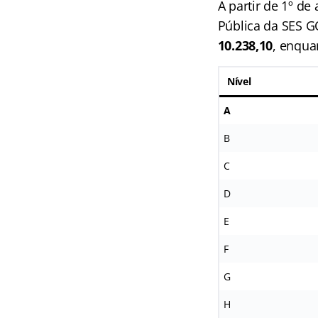
A partir de 1º de
Pública da SES G
10.238,10
, enqua
Nível
A
B
C
D
E
F
G
H