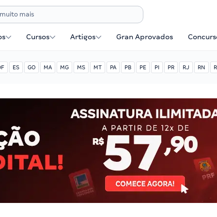
os
Cursos
Artigos
Gran Aprovados
Concurse
DF
ES
GO
MA
MG
MS
MT
PA
PB
PE
PI
PR
RJ
RN
R