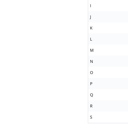
I
J
K
L
M
N
O
P
Q
R
S