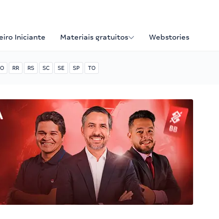
iro Iniciante
Materiais gratuitos
Webstories
O
RR
RS
SC
SE
SP
TO