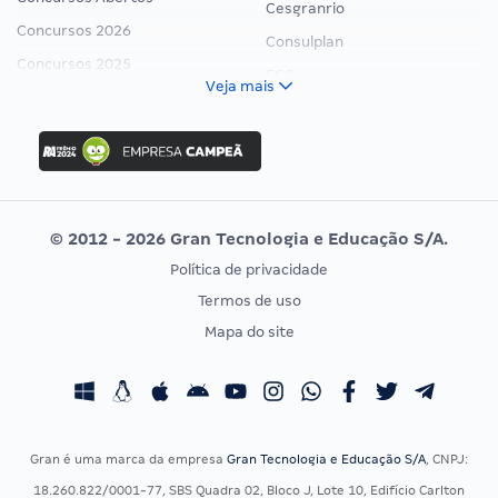
Cesgranrio
Concursos 2026
Consulplan
Concursos 2025
FCC
Veja mais
Concurso Nacional Unificado
FGV
Concurso Ibama
Idecan
Concurso MPU
Selecon
Editais publicados
Uniase
© 2012 - 2026 Gran Tecnologia e Educação S/A.
Vunesp
Política de privacidade
CONCURSOS POR PROFISSÃO
EXAME DE ORDEM
Termos de uso
Concursos Administrativos
OAB
Mapa do site
Concursos Educação
Prova OAB
Concursos Fiscais
Calendário OAB
Concursos Jurídicos
Questões OAB
Concursos Militares
Recursos OAB
Gran é uma marca da empresa
Gran Tecnologia e Educação S/A
, CNPJ:
Concursos Policiais
Exame de Ordem
18.260.822/0001-77, SBS Quadra 02, Bloco J, Lote 10, Edifício Carlton