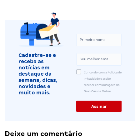
Cadastre-se e
receba as
notícias em
Concordo com a Política de
destaque da
Privacidade e aceito
semana, dicas,
receber comunicações do
novidades e
Gran Cursos Online.
muito mais.
Deixe um comentário