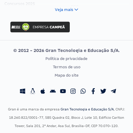
Concursos 2025
FCC
Veja mais
Concurso Nacional Unificado
FGV
Concurso Ibama
Idecan
Concurso MPU
Selecon
Editais publicados
Uniase
© 2012 - 2026 Gran Tecnologia e Educação S/A.
Vunesp
Política de privacidade
CONCURSOS POR PROFISSÃO
EXAME DE ORDEM
Termos de uso
Concursos Administrativos
OAB
Mapa do site
Concursos Educação
Prova OAB
Concursos Fiscais
Calendário OAB
Concursos Jurídicos
Questões OAB
Concursos Militares
Recursos OAB
Gran é uma marca da empresa
Gran Tecnologia e Educação S/A
, CNPJ:
Concursos Policiais
Exame de Ordem
18.260.822/0001-77, SBS Quadra 02, Bloco J, Lote 10, Edifício Carlton
Concursos Saúde
Tower, Sala 201, 2º Andar, Asa Sul, Brasília-DF, CEP 70.070-120.
Concursos Tribunais