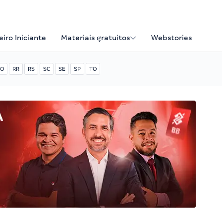
iro Iniciante
Materiais gratuitos
Webstories
O
RR
RS
SC
SE
SP
TO