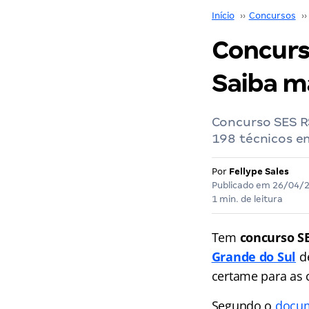
Início
››
Concursos
››
Concurs
Saiba m
Concurso SES R
198 técnicos e
Por
Fellype Sales
Publicado em
26/04/
1 min. de leitura
Tem
concurso S
Grande do Sul
d
certame para as 
Segundo o
docu