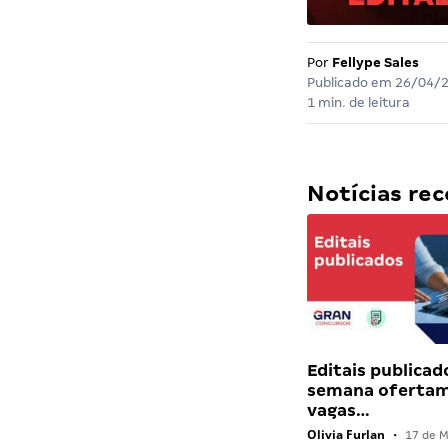
Por
Fellype Sales
Publicado em
26/04/
1 min. de leitura
Notícias r
Editais publicad
semana ofertam
vagas…
Olivia Furlan
•
17 de M