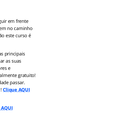
uir em frente
cem no caminho
tão este curso é
s principais
ar as suas
res e
almente gratuito!
dade passar.
l!
Clique AQUI
o AQUI