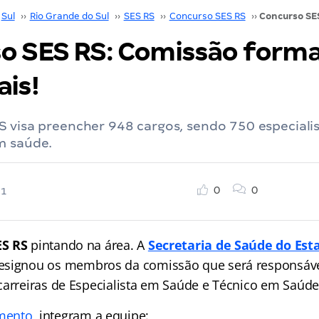
Sul
››
Rio Grande do Sul
››
SES RS
››
Concurso SES RS
››
o SES RS: Comissão form
ais!
S visa preencher 948 cargos, sendo 750 especiali
m saúde.
0
0
21
ES RS
pintando na área. A
Secretaria de Saúde do Est
esignou os membros da comissão que será responsável
carreiras de Especialista em Saúde e Técnico em Saúde
mento
, integram a equipe: