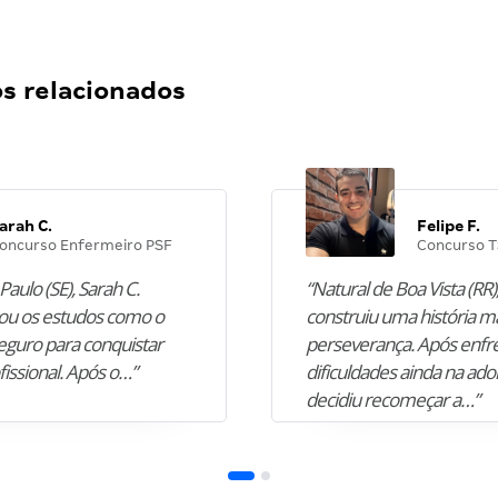
 relacionados
arah C.
Felipe F.
oncurso Enfermeiro PSF
Concurso T
Paulo (SE), Sarah C.
“Natural de Boa Vista (RR),
u os estudos como o
construiu uma história m
guro para conquistar
perseverança. Após enfr
fissional. Após o…”
dificuldades ainda na ado
decidiu recomeçar a…”