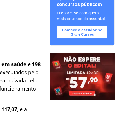
concursos públicos?
Prepare-se com quem
mais entende do assunto!
Comece a estudar no
Gran Cursos
s em saúde
e
198
 executados pelo
erarquizada pela
o funcionamento
.117,07
, e a