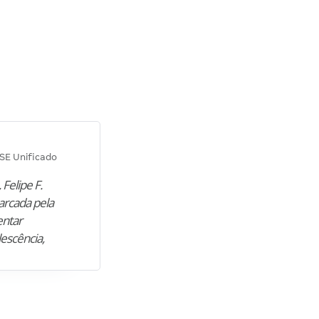
Diana M.
SE Unificado
Concurso SEPLAG CE
 Felipe F.
“Natural de Juazeiro do Norte (CE),
arcada pela
M. encontrou nos estudos o cami
entar
para construir uma nova fase da vi
lescência,
profissional. Após…”