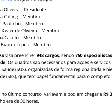
va Oliveira – Presidente
ha Colling – Membro
o Paulinho – Membro
a Xavier de Oliveira – Membro
ha Caiaffo – Membro
 Bizarro Lopes – Membro
RS
visa preencher
948 cargos
, sendo
750 especialista
úde
. Os quadros são necessários para ações e serviços
 Saúde (SUS), organizadas de forma regionalizada e hi
úde (SES), que tem papel fundamental para o complet
 no último concurso, variavam e podiam chegar a
R$ 3
ho era de 30 horas.