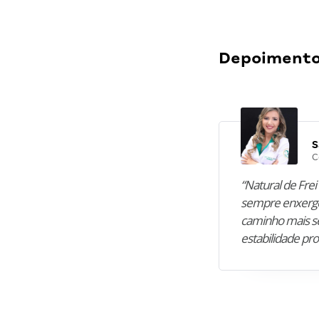
Depoimentos
S
C
“Natural de Frei 
sempre enxergo
caminho mais se
estabilidade pro