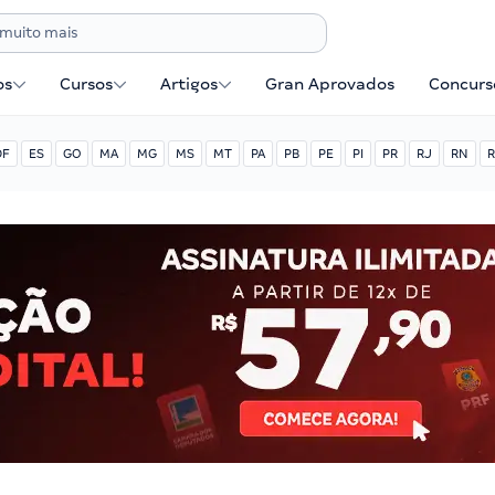
os
Cursos
Artigos
Gran Aprovados
Concurse
DF
ES
GO
MA
MG
MS
MT
PA
PB
PE
PI
PR
RJ
RN
R