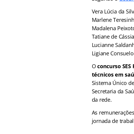
Vera Lúcia da Sil
Marlene Teresin
Madalena Peixot
Tatiane de Cássi
Lucianne Saldan
Ligiane Consuelo
O
concurso SES 
técnicos em sa
Sistema Único de
Secretaria da Sa
da rede.
As remunerações
jornada de trabal