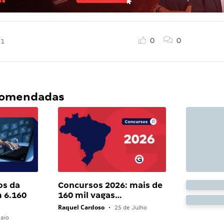
0
0
21
ecomendadas
os da
Concursos 2026: mais de
 6.160
160 mil vagas…
Raquel Cardoso
•
25 de Julho
aio