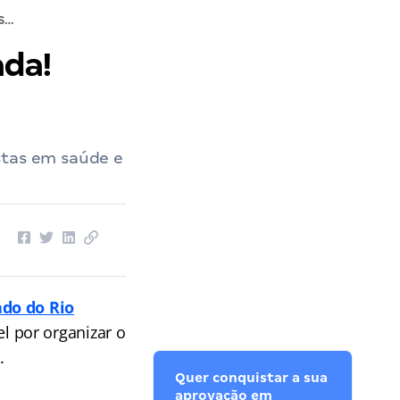
Concurso SES RS: Comissão formada! Saiba mais!
ada!
stas em saúde e
ado do Rio
 por organizar o
.
Quer conquistar a sua
aprovação em