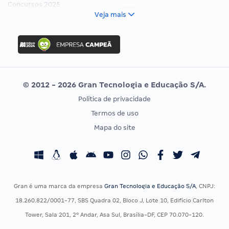
Concursos 2025
FCC
Veja mais
Concurso Nacional Unificado
FGV
Concurso Ibama
Idecan
Concurso MPU
Selecon
Editais publicados
Uniase
© 2012 - 2026 Gran Tecnologia e Educação S/A.
Vunesp
Política de privacidade
CONCURSOS POR PROFISSÃO
EXAME DE ORDEM
Termos de uso
Concursos Administrativos
OAB
Mapa do site
Concursos Educação
Prova OAB
Concursos Fiscais
Calendário OAB
Concursos Jurídicos
Questões OAB
Concursos Militares
Recursos OAB
Gran é uma marca da empresa
Gran Tecnologia e Educação S/A
, CNPJ:
Concursos Policiais
Exame de Ordem
18.260.822/0001-77, SBS Quadra 02, Bloco J, Lote 10, Edifício Carlton
Concursos Saúde
Tower, Sala 201, 2º Andar, Asa Sul, Brasília-DF, CEP 70.070-120.
Concursos Tribunais