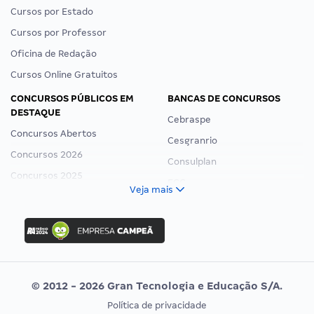
Cursos por Estado
Cursos por Professor
Oficina de Redação
Cursos Online Gratuitos
CONCURSOS PÚBLICOS EM
BANCAS DE CONCURSOS
DESTAQUE
Cebraspe
Concursos Abertos
Cesgranrio
Concursos 2026
Consulplan
Concursos 2025
FCC
Veja mais
Concurso Nacional Unificado
FGV
Concurso Ibama
Idecan
Concurso MPU
Selecon
Editais publicados
Uniase
© 2012 - 2026 Gran Tecnologia e Educação S/A.
Vunesp
Política de privacidade
CONCURSOS POR PROFISSÃO
EXAME DE ORDEM