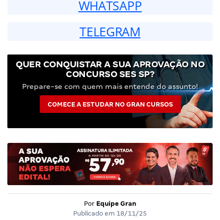
WHATSAPP
TELEGRAM
QUER CONQUISTAR A SUA APROVAÇÃO NO
CONCURSO SES SP?
Prepare-se com quem mais entende do assunto!
COMECE A ESTUDAR NO GRAN CURSOS
Por
Equipe Gran
Publicado em
18/11/25