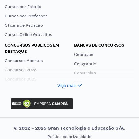
Cursos por Estado
Cursos por Professor
Oficina de Redação
Cursos Online Gratuitos
CONCURSOS PÚBLICOS EM
BANCAS DE CONCURSOS
DESTAQUE
Cebraspe
Concursos Abertos
Cesgranrio
Concursos 2026
Consulplan
Concursos 2025
FCC
Veja mais
Concurso Nacional Unificado
FGV
Concurso Ibama
Idecan
Concurso MPU
Selecon
Editais publicados
Uniase
© 2012 - 2026 Gran Tecnologia e Educação S/A.
Vunesp
Política de privacidade