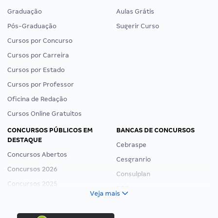
Graduação
Aulas Grátis
Pós-Graduação
Sugerir Curso
Cursos por Concurso
Cursos por Carreira
Cursos por Estado
Cursos por Professor
Oficina de Redação
Cursos Online Gratuitos
CONCURSOS PÚBLICOS EM
BANCAS DE CONCURSOS
DESTAQUE
Cebraspe
Concursos Abertos
Cesgranrio
Concursos 2026
Consulplan
Concursos 2025
FCC
Veja mais
Concurso Nacional Unificado
FGV
Concurso Ibama
Idecan