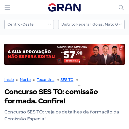
Início
››
Norte
››
Tocantins
››
SES TO
››
Concurso SES TO
››
Concurso SES TO: comissão
formada. Confira!
Concurso SES TO: veja os detalhes da formação da
Comissão Especial!