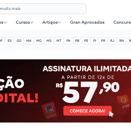
os
Cursos
Artigos
Gran Aprovados
Concurse
DF
ES
GO
MA
MG
MS
MT
PA
PB
PE
PI
PR
RJ
RN
R