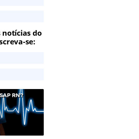
 notícias do
screva-se:
SAP RN?