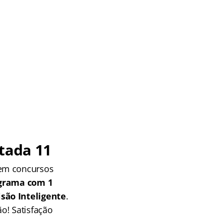
tada 11
 em concursos
grama com 1
isão Inteligente
.
o! Satisfação