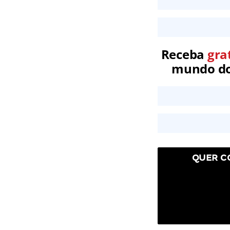
Receba
gra
mundo dos
QUER C