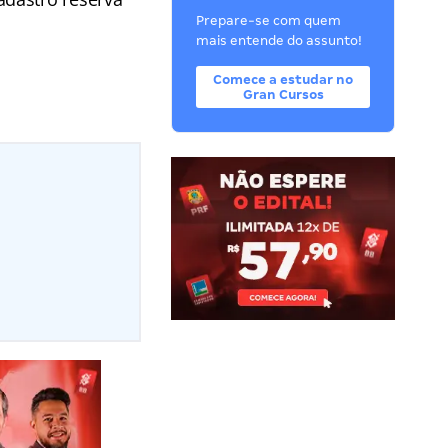
Prepare-se com quem
mais entende do assunto!
Comece a estudar no
Gran Cursos