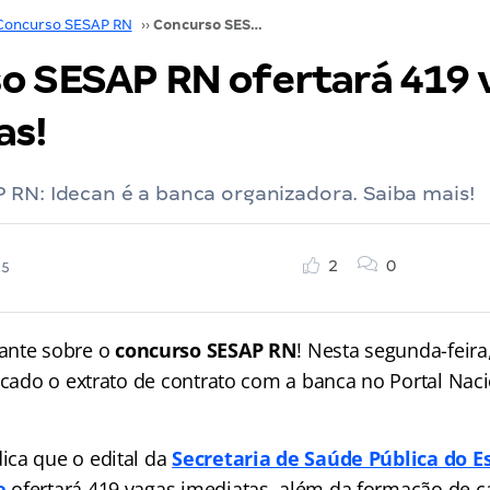
Concurso SESAP RN
››
Concurso SESAP RN ofertará 419 vagas imediatas!
o SESAP RN ofertará 419 
as!
RN: Idecan é a banca organizadora. Saiba mais!
2
0
25
ante sobre o
concurso SESAP RN
! Nesta segunda-feira
licado o extrato de contrato com a banca no Portal Nac
ca que o edital da
Secretaria de Saúde Pública do E
e
ofertará 419 vagas imediatas, além da formação de c