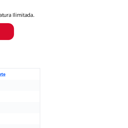
tura Ilimitada.
rte