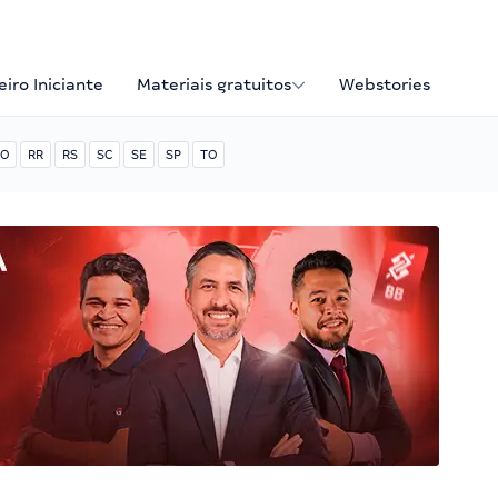
iro Iniciante
Materiais gratuitos
Webstories
O
RR
RS
SC
SE
SP
TO